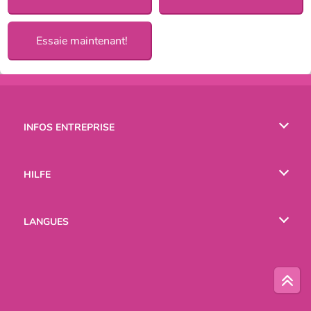
Essaie maintenant!
INFOS ENTREPRISE
Conditions d’utilisation
HILFE
Politique De Protection De La Vie Privée
Hilfe
LANGUES
Cookies
English
Русский