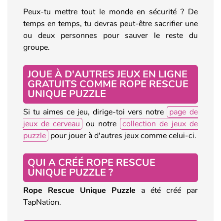
Peux-tu mettre tout le monde en sécurité ? De
temps en temps, tu devras peut-être sacrifier une
ou deux personnes pour sauver le reste du
groupe.
JOUE À D'AUTRES JEUX EN LIGNE
GRATUITS COMME ROPE RESCUE
UNIQUE PUZZLE
Si tu aimes ce jeu, dirige-toi vers notre
page de
jeux de cerveau
ou notre
collection de jeux de
puzzle
pour jouer à d'autres jeux comme celui-ci.
QUI A CRÉÉ ROPE RESCUE
UNIQUE PUZZLE ?
Rope
Rescue Unique Puzzle
a été créé par
TapNation.