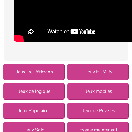
Jeux De Réflexion
Jeux HTML5
Jeux de logique
Jeux mobiles
Jeux Populaires
Jeux de Puzzles
Jeux Solo
Essaie maintenant!