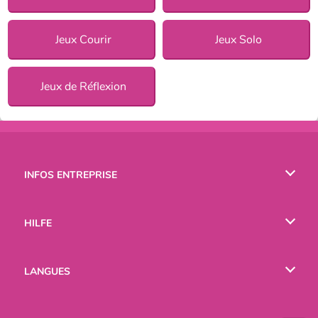
Jeux Courir
Jeux Solo
Jeux de Réflexion
INFOS ENTREPRISE
Conditions d’utilisation
HILFE
Politique De Protection De La Vie Privée
Hilfe
LANGUES
Cookies
English