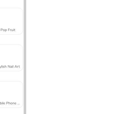
Pop Fruit
ylish Nail Art
Mobile Phone Case Design & DIY