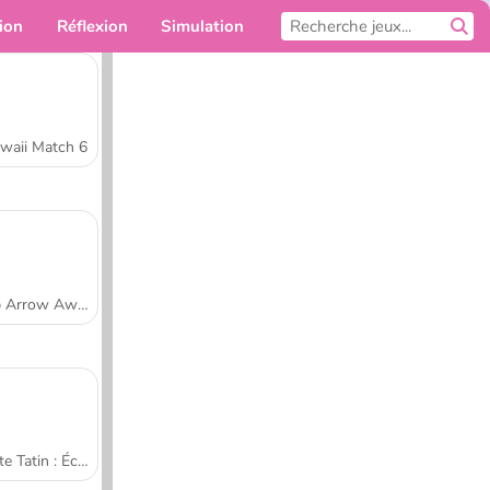
ion
Réflexion
Simulation
Pour toi
waii Match 6
Tap Arrow Away
Tarte Tatin : École de cuisine de Sara