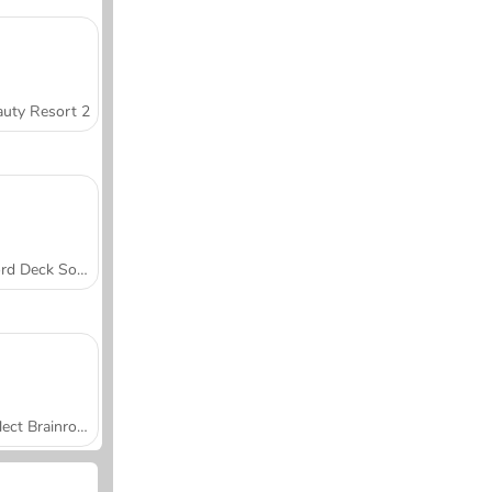
uty Resort 2
Word Deck Solitaire
Collect Brainrot Arena