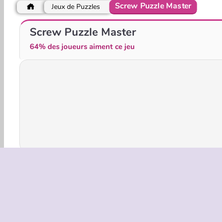
Screw Puzzle Master
Jeux de Puzzles
Stick Kill 3D
Park Me: Draw Path
Screw Puzzle Master
64% des joueurs aiment ce jeu
Jeux De Réflexion
HTML5
Jeux De Logique
INFOS EN