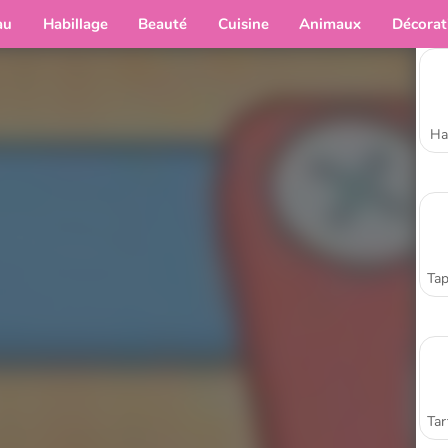
au
Habillage
Beauté
Cuisine
Animaux
Décorat
Ha