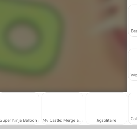
Bea
Super Ninja Balloon
My Castle: Merge and Story
Jigsolitaire