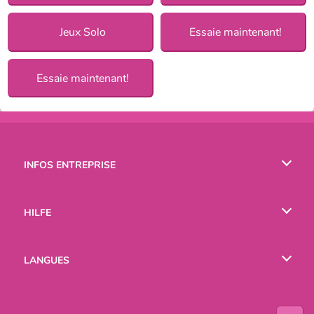
Jeux Solo
Essaie maintenant!
Essaie maintenant!
INFOS ENTREPRISE
Conditions d’utilisation
HILFE
Politique De Protection De La Vie Privée
Hilfe
LANGUES
Cookies
English