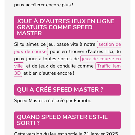
peux accélérer encore plus !
JOUE À D'AUTRES JEUX EN LIGNE
GRATUITS COMME SPEED
MASTER
Si tu aimes ce jeu, passe vite à notre
section de
jeux de course
pour en trouver d'autres ! Ici, tu
peux jouer à toutes sortes de
jeux de course en
ville
et de jeux de conduite comme
Traffic Jam
3D
et bien d'autres encore !
QUI A CRÉÉ SPEED MASTER ?
Speed Master a été créé par Famobi.
QUAND SPEED MASTER EST-IL
SORTI ?
Cette version du jeu est sortie le 21 janvier 2025.