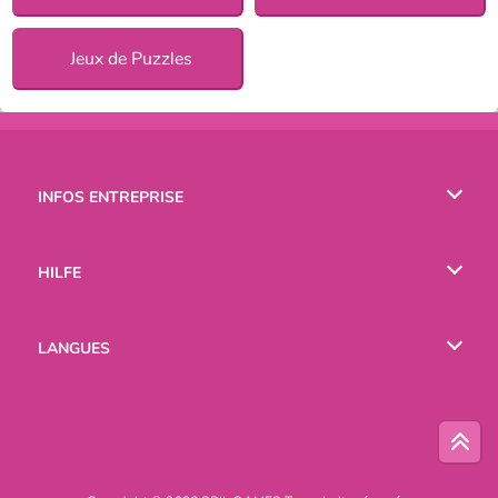
Jeux de Puzzles
INFOS ENTREPRISE
Conditions d’utilisation
HILFE
Politique De Protection De La Vie Privée
Hilfe
LANGUES
Cookies
English
Русский