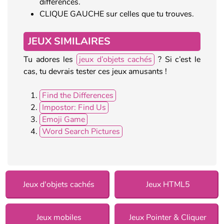
différences.
CLIQUE GAUCHE sur celles que tu trouves.
JEUX SIMILAIRES
Tu adores les
jeux d’objets cachés
? Si c’est le
cas, tu devrais tester ces jeux amusants !
Find the Differences
Impostor: Find Us
Emoji Game
Word Search Pictures
Jeux d'objets cachés
Jeux HTML5
Jeux mobiles
Jeux Pointer & Cliquer