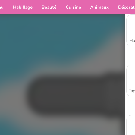
au
Habillage
Beauté
Cuisine
Animaux
Décorat
Ha