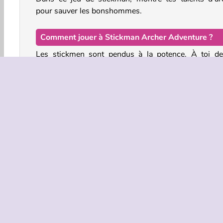
pour sauver les bonshommes.
Comment jouer à Stickman Archer Adventure ?
Les stickmen sont pendus à la potence. À toi de
libérer dans ce
jeu d’Aventure
et de tir à l’arc ! Coup
cordes pour faire tomber les bonshommes sur
étoiles, ou touche directement les étoiles pour
récupérer. Attention à ne pas tomber à court de flèche
Commandes du jeu
Action
Aventure
HTML5
Mobile
Populai
INFOS EN