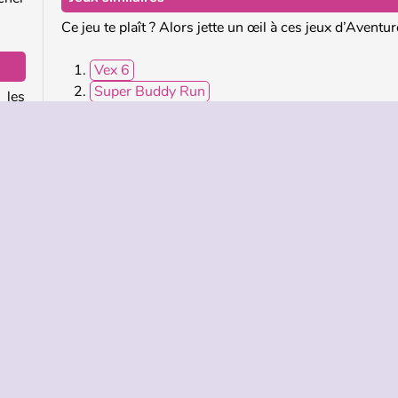
Ce jeu te plaît ? Alors jette un œil à ces jeux d’Aventur
Vex 6
Super Buddy Run
 les
Among.io
e les
Parkour Block 3D
 les
 les
Qui a créé Stickman Archer Adventure ?
s !
Stickman Archer Adventure a été créé par Kiz10.
re
Solo
TREPRISE
HILFE
LANGUES