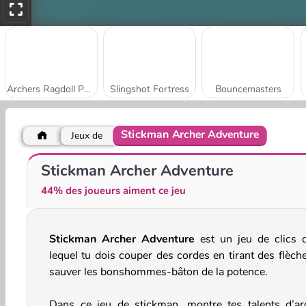
Archers Ragdoll Physics
Slingshot Fortress
Bouncemasters
Stickman Archer Adventure
Jeux de
Space Craft: Ship War
Guns vs Magic
Stickman Archer Adventure
44% des joueurs aiment ce jeu
Stickman Archer Adventure
est un jeu de clics 
lequel tu dois couper des cordes en tirant des flèche
sauver les bonshommes-bâton de la potence.
Dans ce jeu de stickman, montre tes talents d’ar