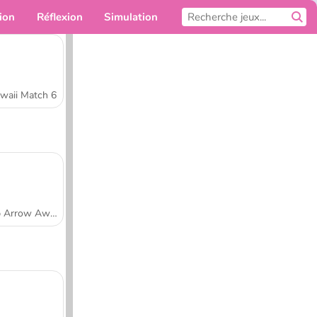
ion
Réflexion
Simulation
Pour toi
waii Match 6
Tap Arrow Away