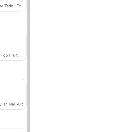
Tarte Tatin : École de cuisine de Sara
Pop Fruit
ylish Nail Art