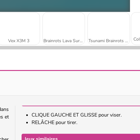
Vex X3M 3
Brainrots Lava Survive Online
Tsunami Brainrots Online
Car Eats Car: Arctic Adventure
Escape School Duel
dans
CLIQUE GAUCHE ET GLISSE pour viser.
s et
RELÂCHE pour tirer.
Jeux similaires
cher