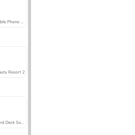
Mobile Phone Case Design & DIY
uty Resort 2
Word Deck Solitaire