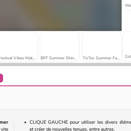
Festival Vibes Makeup
BFF Summer Shine Look
TicToc Summer Fashion
Thanksgiving Squad Style
Barbiecore
mer
CLIQUE GAUCHE pour utiliser les divers élém
vite
et créer de nouvelles tenues, entre autres.