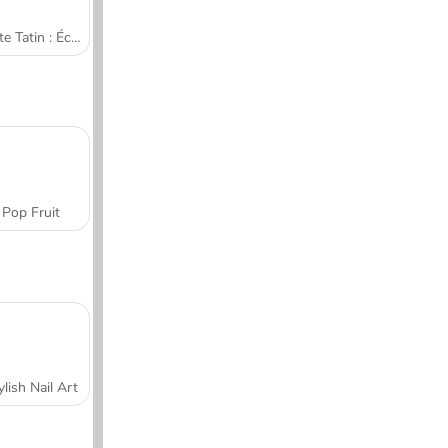
Tarte Tatin : École de cuisine de Sara
Pop Fruit
ylish Nail Art