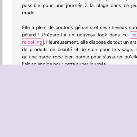
possible pour une journée à la plage dans ce je
mode.
Elle a plein de boutons gênants et ses cheveux son
pétard ! Prépare-lui un nouveau look dans ce
je
relooking
. Heureusement, elle dispose de tout un ars
de produits de beauté et de soin pour le visage, a
qu'une garde-robe bien garnie pour s'assurer qu'elle
l'air splendide pour cette super journée.
Commandes du jeu
Habillage et Accessoires
Jeux de Casual Dress Up po
Jeux de Relooking Fille pour Filles
HTML5
Maqui