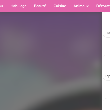
au
Habillage
Beauté
Cuisine
Animaux
Décorat
Ha