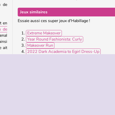
u de
Jeux similaires
Essaie aussi ces super jeux d'Habillage !
t en
u de
Extreme Makeover
enal
Year Round Fashionista: Curly
insi
Makeover Run
 ait
2022 Dark Academia to Egirl Dress-Up
Qui a créé Summer Fashion Makeover ?
Summer Fashion Makeover a été créé par iclickgames
ur Filles
Habillage
Jeux De Mode
Fashion Dress U
llage
Relooking
Mobile
Populaire
Solo
Jeux