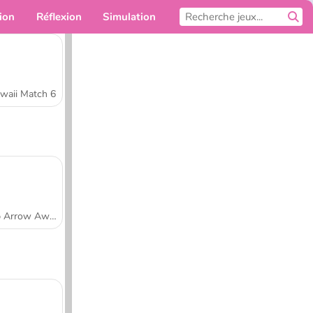
ion
Réflexion
Simulation
Pour toi
waii Match 6
Tap Arrow Away