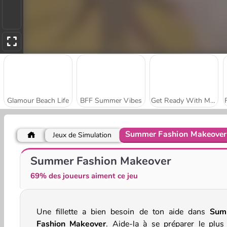
Glamour Beach Life
BFF Summer Vibes
Get Ready With Me: Summer Picnic
Summer Fashion Makeover
Jeux de Simulation
Besties Summer Vacation
Beach Trends 3D
Summer Fashion Makeover
69% des joueurs aiment ce jeu
Une fillette a bien besoin de ton aide dans
Sum
Fashion Makeover
. Aide-la à se préparer le plus 