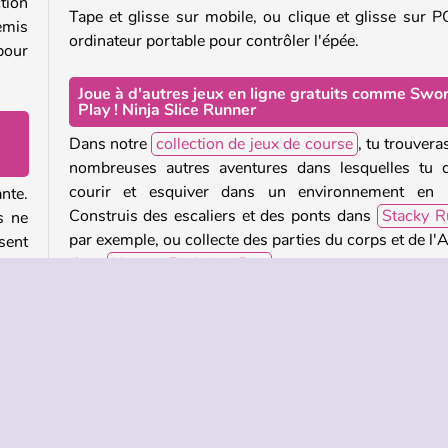
tion
Tape et glisse sur mobile, ou clique et glisse sur P
emis
ordinateur portable pour contrôler l'épée.
pour
Joue à d'autres jeux en ligne gratuits comme Swo
Play ! Ninja Slice Runner
Dans notre
collection de jeux de course
, tu trouvera
nombreuses autres aventures dans lesquelles tu 
courir et esquiver dans un environnement en 
nte.
Construis des escaliers et des ponts dans
Stacky R
s ne
par exemple, ou collecte des parties du corps et de l
sent
dans
Human Evolution Run
.
vers
é !
Qui a créé Sword Play ! Ninja Slice Runner ?
 des
Sword Play ! Ninja Slice Runner
a été créé 
 tes
Playgama.
r de
tres
Quand Sword Play ! Ninja Slice Runner est sorti ?
rier