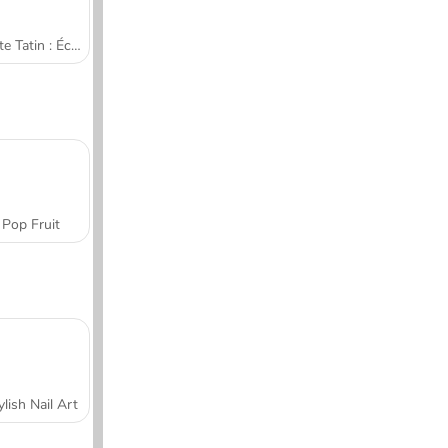
Tarte Tatin : École de cuisine de Sara
Pop Fruit
ylish Nail Art