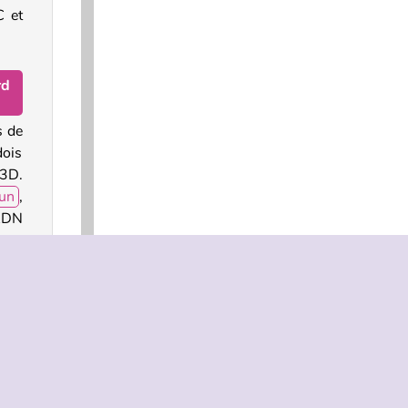
C et
rd
s de
dois
3D.
un
,
'ADN
par