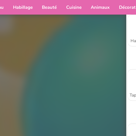
au
Habillage
Beauté
Cuisine
Animaux
Décorat
Ha