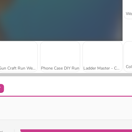
Gun Craft Run Weapon Fire
Phone Case DIY Run
Ladder Master - Color Run
r
Santa Run
Skibidi Toilet Rampage