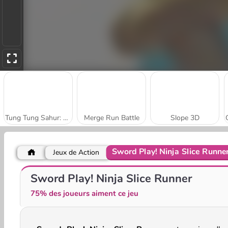
Tung Tung Sahur: Obby Challenge
Merge Run Battle
Slope 3D
Sword Play! Ninja Slice Runne
Jeux de Action
Angry Chibi Run
Mad Medicine
Sword Play! Ninja Slice Runner
75% des joueurs aiment ce jeu