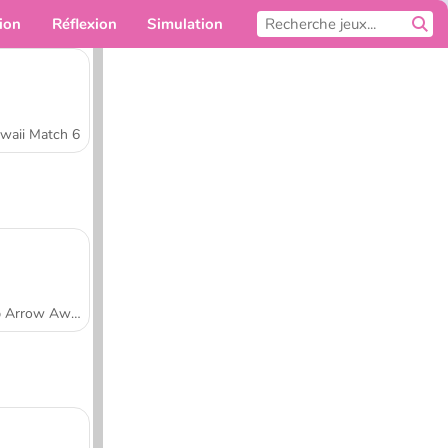
ion
Réflexion
Simulation
Pour toi
waii Match 6
Tap Arrow Away