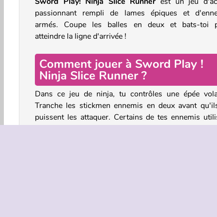
Sword Play! Ninja Slice Runner
est un jeu d'ac
passionnant rempli de lames épiques et d'enn
armés. Coupe les balles en deux et bats-toi 
atteindre la ligne d'arrivée !
Comment jouer à Sword Play !
Ninja Slice Runner ?
Dans ce jeu de ninja, tu contrôles une épée vola
Tranche les stickmen ennemis en deux avant qu'il
puissent les attaquer. Certains de tes ennemis utili
des armes à longue portée. Tranche ton chemin à tra
les balles et autres projectiles pour éviter d'être touch
Tu avanceras automatiquement, mais tu devras faire
embardées à gauche et à droite pour frapper
adversaires. Collecte des points pour débloque
nouvelles épées, des couteaux de lancer et d'au
armes de ninja et ajoute-les à ton arsenal de guer