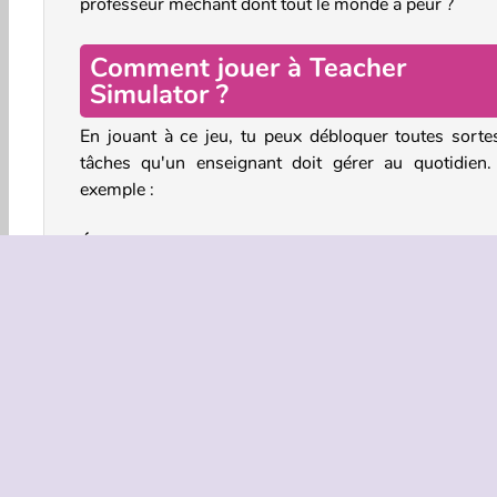
professeur méchant dont tout le monde a peur ?
Comment jouer à Teacher
Simulator ?
En jouant à ce jeu, tu peux débloquer toutes sorte
tâches qu'un enseignant doit gérer au quotidien.
exemple :
Épreuves de notation
Choisis un sujet pour ton examen, comme la géograp
les sciences ou les sports. Vérifie les réponses que
élèves ont écrites sur leurs feuilles. Trace une coche 
penses qu'ils ont bien répondu, et trace une croix s
penses que leur réponse est fausse.
Pose des questions aux élèves pour tester l
connaissances