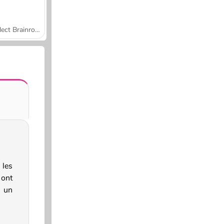
Collect Brainrot Arena
 les
ont
e un