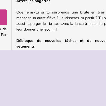
Arrête les bagarres
Que feras-tu si tu surprends une brute en trai
menacer un autre élève ? Le laisseras-tu partir ? Tu 
aussi asperger les brutes avec la lance à incendie 
s de
leur donner une leçon... !
 Par
Débloque de nouvelles tâches et de nouve
vêtements
Débloque ces tâches et beaucoup d'autres tâc
hie,
amusantes au fur et à mesure que tu améliores 
 les
compétences d'enseignant. Et collectionne des cost
si tu
amusants pour ajouter à la garde-robe de ton profess
i tu
Joue à d'autres jeux en ligne gratuits comme
Teacher Simulator
eurs
Si tu aimes ce jeu, tu peux noter d'autres devoirs 
Teacher Simulator Christmas Exam
, ou jeter un 