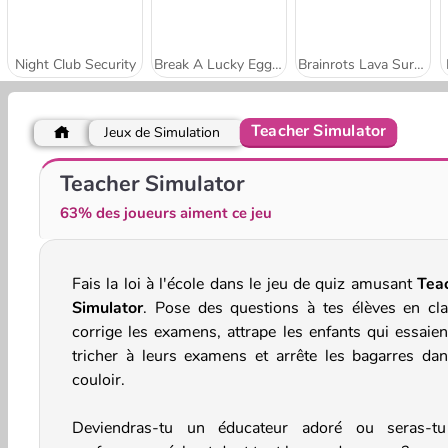
Night Club Security
Break A Lucky Egg Brainrot
Brainrots Lava Survive Online
Teacher Simulator
Jeux de Simulation
No Pain No Gain - Ragdoll Sandbox
Gas Station: Junkyard Tycoon
Teacher Simulator
63% des joueurs aiment ce jeu
Fais la loi à l'école dans le jeu de quiz amusant
Tea
Simulator
. Pose des questions à tes élèves en cla
corrige les examens, attrape les enfants qui essaien
tricher à leurs examens et arrête les bagarres dan
couloir.
Deviendras-tu un éducateur adoré ou seras-t