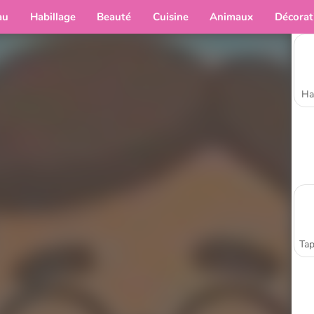
au
Habillage
Beauté
Cuisine
Animaux
Décorat
Ha