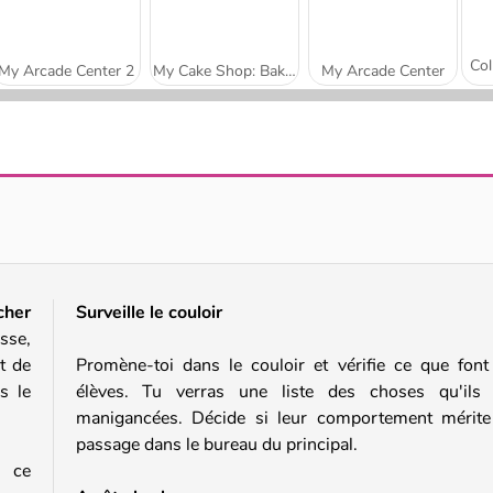
My Arcade Center 2
My Cake Shop: Bake and Serve
My Arcade Center
Obby Yard Sale
Idle Pinball - Merge Clicker
cher
Surveille le couloir
sse,
t de
Promène-toi dans le couloir et vérifie ce que font
s le
élèves. Tu verras une liste des choses qu'ils 
manigancées. Décide si leur comportement mérit
passage dans le bureau du principal.
u ce