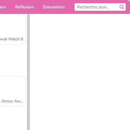
ion
Réflexion
Simulation
Pour toi
waii Match 6
Tap Arrow Away