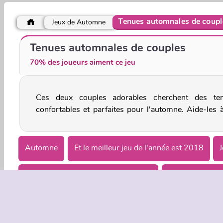
Tenues automnales de coupl
Jeux de Automne
Ellie And Friends Get Ready For First Date
Tom and Angela Insta Fashion
Tenues automnales de couples
70% des joueurs aiment ce jeu
Ces deux couples adorables cherchent des te
confortables et parfaites pour l'automne. Aide-les à
Automne
Et le meilleur jeu de l'année est 2018
Jeux de Couple Dress Up pour Filles
Jeux de Dating 
Jeux de thématique Dress Up pour Filles