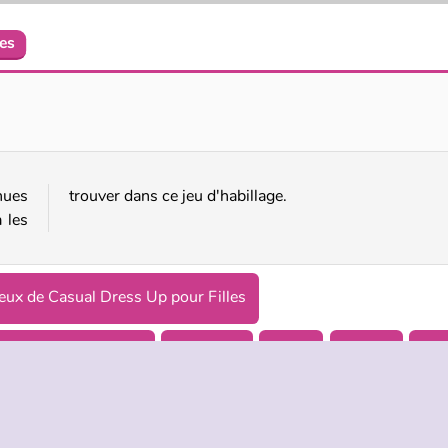
es
Your Favorite Royal Couple
Friday Night Funkin First Date
nues
trouver dans ce jeu d'habillage.
 les
Jeux de Casual Dress Up pour Filles
Dress Up pour Filles
Habillage
Filles
Mobile
Sol