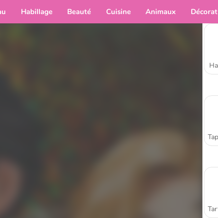
au
Habillage
Beauté
Cuisine
Animaux
Décorat
Ha