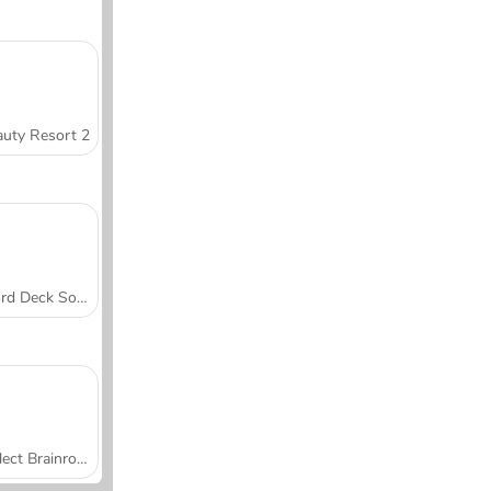
uty Resort 2
Word Deck Solitaire
Collect Brainrot Arena