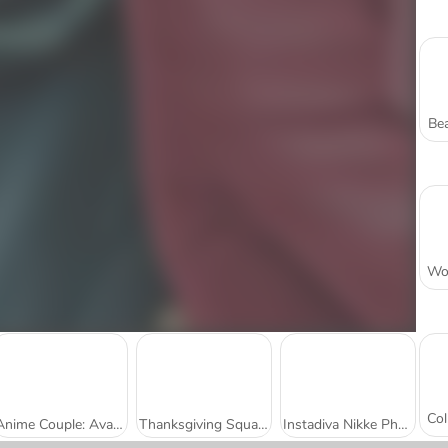
Bea
Anime Couple: Avatar Maker
Thanksgiving Squad Style
Instadiva Nikke Photoshoot And Date Night