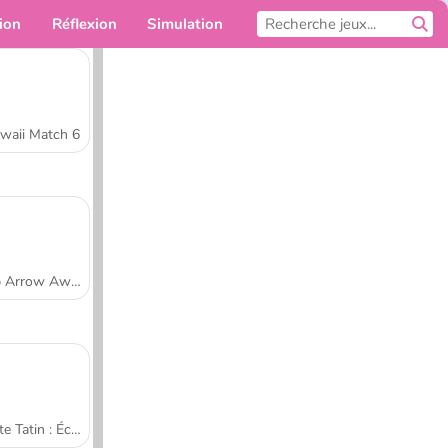
ion
Réflexion
Simulation
Pour toi
waii Match 6
Tap Arrow Away
Tarte Tatin : École de cuisine de Sara