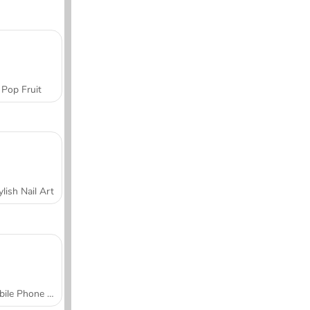
Pop Fruit
ylish Nail Art
Mobile Phone Case Design & DIY