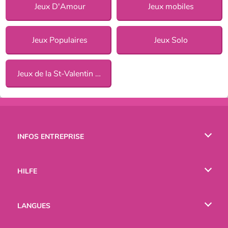
Jeux D'Amour
Jeux mobiles
Jeux Populaires
Jeux Solo
Jeux de la St-Valentin pour Filles
INFOS ENTREPRISE
Conditions d’utilisation
HILFE
Politique De Protection De La Vie Privée
Hilfe
LANGUES
Cookies