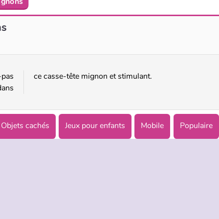
Mignons
Baby Hazel : découvrir les animaux
Baby Hazel: Day Care
ns
-pas
ce casse-tête mignon et stimulant.
dans
Objets cachés
Jeux pour enfants
Mobile
Populaire
TREPRISE
HILFE
LANGUES