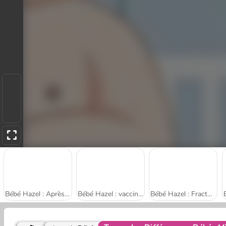
Bébé Hazel : Après-midi entre amis
Bébé Hazel : vaccination de nouveau-né
Bébé Hazel : Fracture de la main