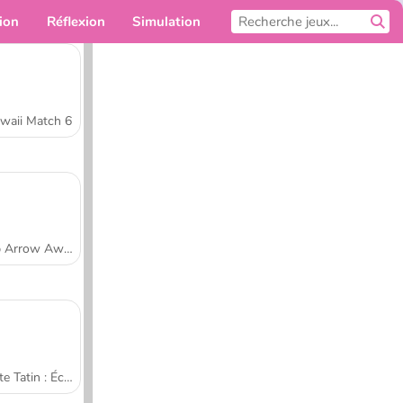
ion
Réflexion
Simulation
Pour toi
waii Match 6
Tap Arrow Away
Tarte Tatin : École de cuisine de Sara