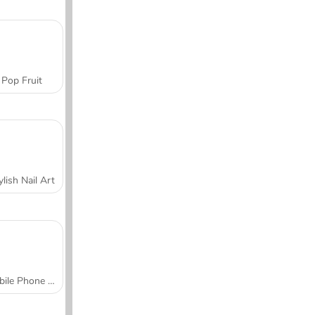
Pop Fruit
ylish Nail Art
Mobile Phone Case Design & DIY