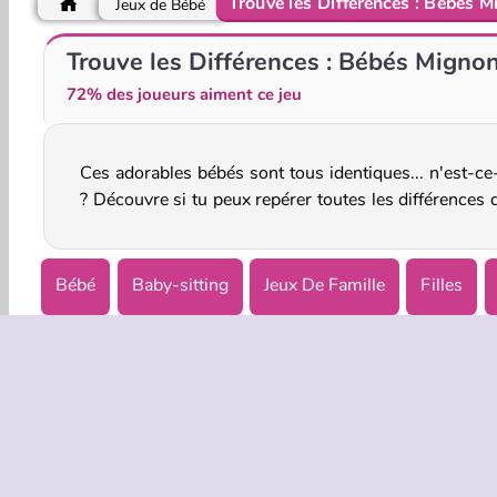
Trouve les Différences : Bébés 
Jeux de Bébé
Babysitter Madness
Baby Hazel: New Year's Bash
Trouve les Différences : Bébés Migno
72% des joueurs aiment ce jeu
Ces adorables bébés sont tous identiques... n'est-ce
? Découvre si tu peux repérer toutes les différences 
Bébé
Baby-sitting
Jeux De Famille
Filles
Puzzles
Solo
Essaie maintenant!
INFOS EN