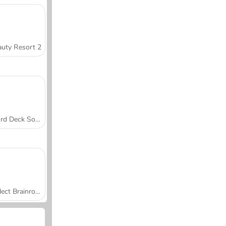
uty Resort 2
Word Deck Solitaire
Collect Brainrot Arena