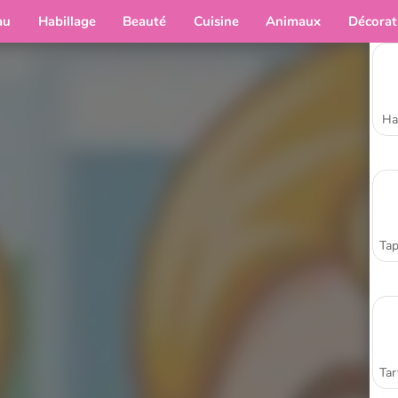
au
Habillage
Beauté
Cuisine
Animaux
Décorat
Ha