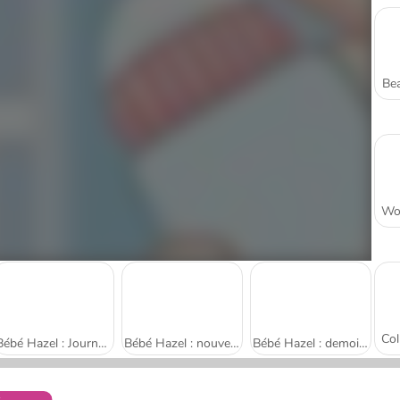
Bea
Bébé Hazel : Journée à la piscine
Bébé Hazel : nouveau-né
Bébé Hazel : demoiselle d'honneur