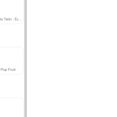
Tarte Tatin : École de cuisine de Sara
Pop Fruit