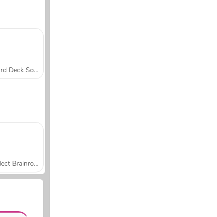
Word Deck Solitaire
Collect Brainrot Arena