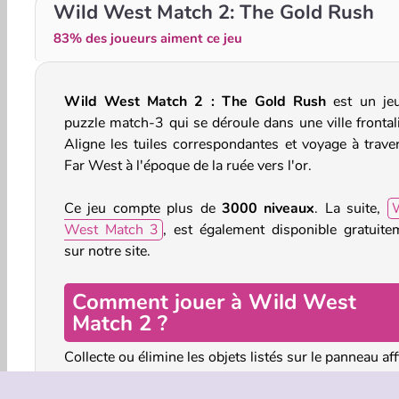
Wild West Match 3
Royal Garden Match 2
Wild West Match 2: The Gold Rush
83% des joueurs aiment ce jeu
Wild West Match 2 : The Gold Rush
est un je
puzzle match-3 qui se déroule dans une ville frontali
Aligne les tuiles correspondantes et voyage à traver
Far West à l'époque de la ruée vers l'or.
Ce jeu compte plus de
3000 niveaux
. La suite,
West Match 3
, est également disponible gratuite
sur notre site.
Comment jouer à Wild West
Match 2 ?
Collecte ou élimine les objets listés sur le panneau af
à gauche du plateau de jeu. Pour collecter les objets