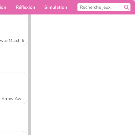
ion
Réflexion
Simulation
Pour toi
waii Match 6
Tap Arrow Away