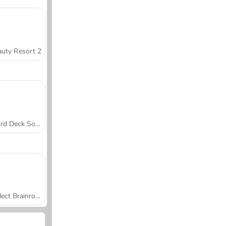
uty Resort 2
Word Deck Solitaire
Collect Brainrot Arena