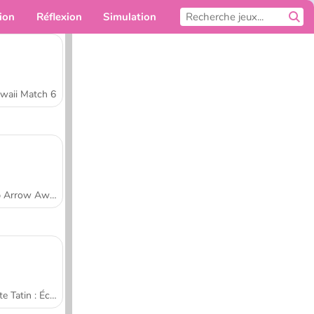
ion
Réflexion
Simulation
Pour toi
waii Match 6
Tap Arrow Away
Tarte Tatin : École de cuisine de Sara