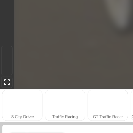
i8 City Driver
Traffic Racing
GT Traffic Racer