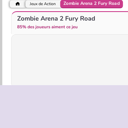
Zombie Arena 2 Fury Road
Jeux de Action
Crazy Traffic Racer
Urus City Driver
Zombie Arena 2 Fury Road
85% des joueurs aiment ce jeu
Jeux 3D
Action
HTML5
Mobile
Populair
INFOS EN