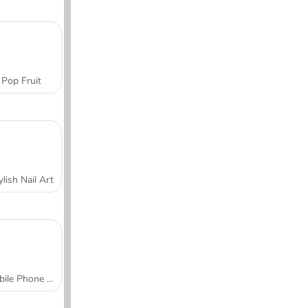
Pop Fruit
ylish Nail Art
Mobile Phone Case Design & DIY