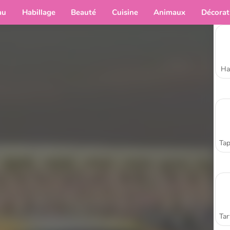
au
Habillage
Beauté
Cuisine
Animaux
Décorat
Ha