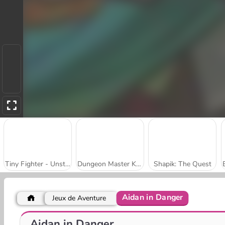
Tiny Fighter - Unstoppable Run
Dungeon Master Knight
Shapik: The Quest
Aidan in Danger
Jeux de Aventure
Epic Mine
Solitaire Emperor - Secrets of Fate
Aidan in Danger