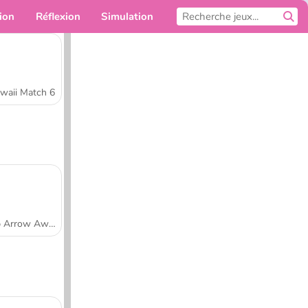
ion
Réflexion
Simulation
Pour toi
waii Match 6
Tap Arrow Away