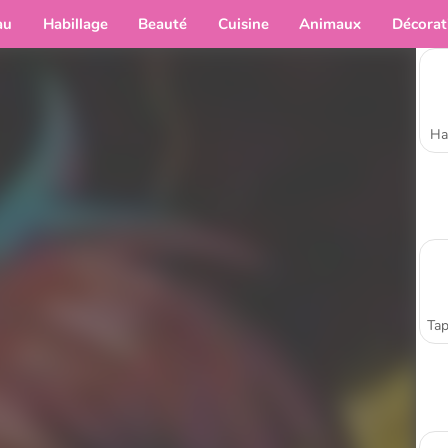
au
Habillage
Beauté
Cuisine
Animaux
Décorat
Ha