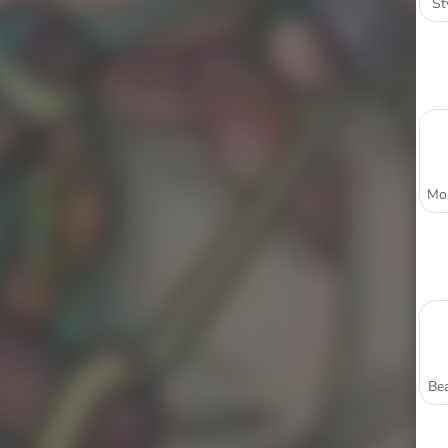
St
Bea