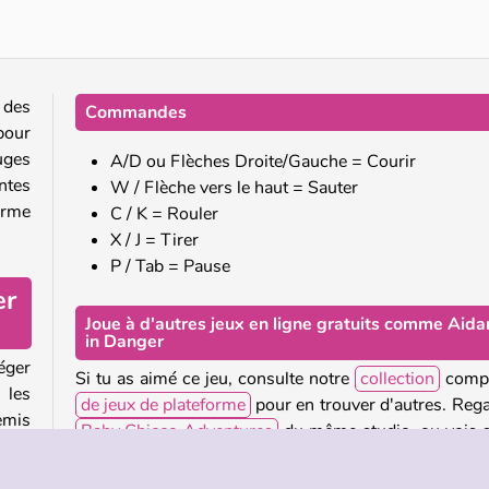
 des
Commandes
pour
uges
A/D ou Flèches Droite/Gauche = Courir
ntes
W / Flèche vers le haut = Sauter
orme
C / K = Rouler
X / J = Tirer
P / Tab = Pause
er
Joue à d'autres jeux en ligne gratuits comme Aida
in Danger
éger
Si tu as aimé ce jeu, consulte notre
collection
compl
 les
de jeux de plateforme
pour en trouver d'autres. Reg
emis
Baby Chicco Adventures
du même studio, ou vois s
s qui
peux esquiver les pièges apparemment sans fin de
P
Path
.