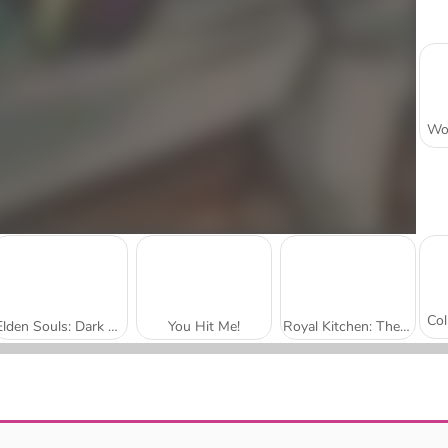
Elden Souls: Dark Roguelike RPG
You Hit Me!
Royal Kitchen: The Lost King
Magic Solitaire
BitGoblins RPG Simulator