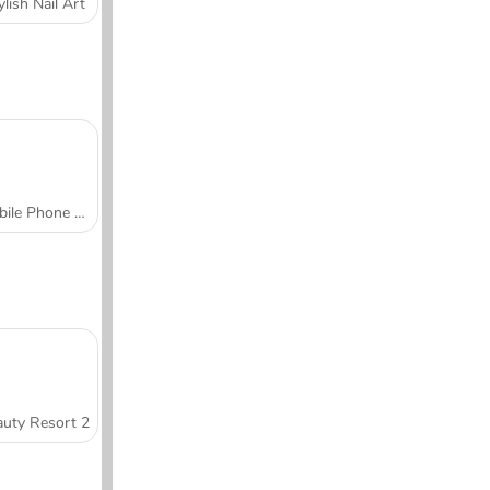
ylish Nail Art
Mobile Phone Case Design & DIY
uty Resort 2