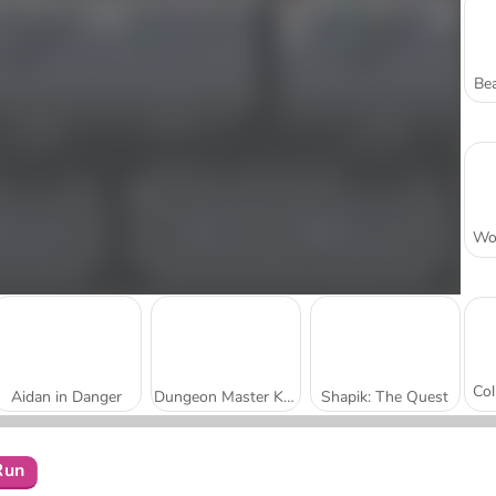
Bea
Aidan in Danger
Dungeon Master Knight
Shapik: The Quest
Run