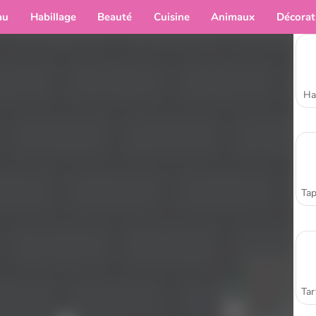
au
Habillage
Beauté
Cuisine
Animaux
Décorat
Ha