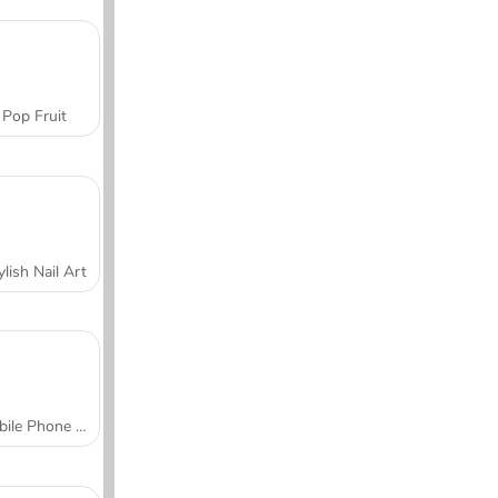
Pop Fruit
ylish Nail Art
Mobile Phone Case Design & DIY