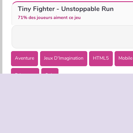
Elden Souls: Dark Roguelike RPG
Ellie fête féérique de princesse
Tiny Fighter - Unstoppable Run
71% des joueurs aiment ce jeu
Aventure
Jeux D'Imagination
HTML5
Mobile
Princesse
Solo
INFOS EN
Condition
Politique 