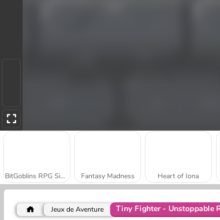
BitGoblins RPG Simulator
Fantasy Madness
Heart of Iona
Tiny Fighter - Unstoppable 
Jeux de Aventure