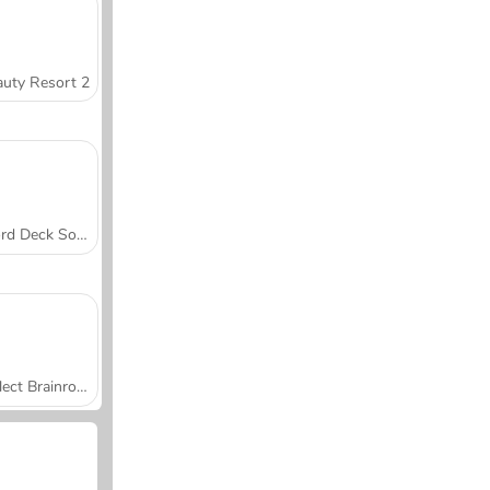
uty Resort 2
Word Deck Solitaire
Collect Brainrot Arena