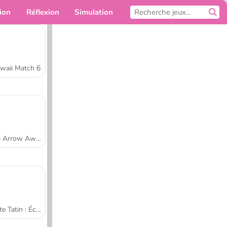
ion
Réflexion
Simulation
Pour toi
waii Match 6
Tap Arrow Away
Tarte Tatin : École de cuisine de Sara