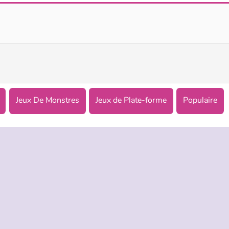
Red-Haired Fairy: Fantasy vs. Reality
You Hit Me!
Jeux De Monstres
Jeux de Plate-forme
Populaire
TREPRISE
HILFE
LANGUES
s d’utilisation
Hilfe
English
De Protection De La Vie Privée
Русский