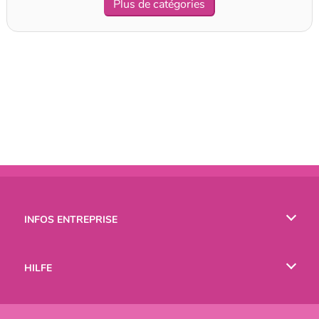
Plus de catégories
INFOS ENTREPRISE
Conditions d’utilisation
HILFE
Politique De Protection De La Vie Privée
Hilfe
LANGUES