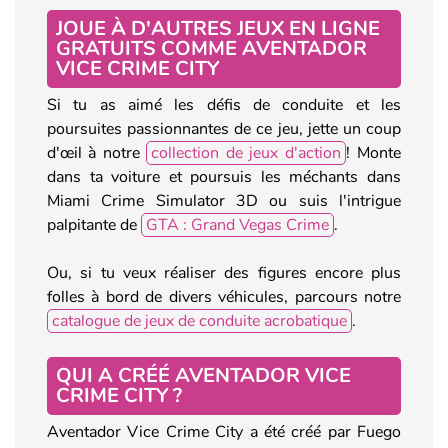
JOUE À D'AUTRES JEUX EN LIGNE
GRATUITS COMME AVENTADOR
VICE CRIME CITY
Si tu as aimé les défis de conduite et les
poursuites passionnantes de ce jeu, jette un coup
d'œil à notre
collection de jeux d'action
! Monte
dans ta voiture et poursuis les méchants dans
Miami Crime Simulator 3D ou suis l'intrigue
palpitante de
GTA : Grand Vegas Crime
.
Ou, si tu veux réaliser des figures encore plus
folles à bord de divers véhicules, parcours notre
catalogue de jeux de conduite acrobatique
.
QUI A CRÉÉ AVENTADOR VICE
CRIME CITY ?
Aventador Vice Crime City a été créé par Fuego