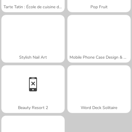
Tarte Tatin : École de cuisine de Sara
Pop Fruit
Stylish Nail Art
Mobile Phone Case Design & DIY
Beauty Resort 2
Word Deck Solitaire