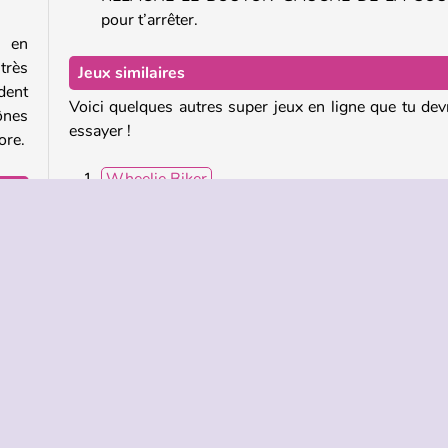
pour t’arrêter.
s en
 très
Jeux similaires
dent
Voici quelques autres super jeux en ligne que tu dev
ônes
essayer !
ore.
Wheelie Biker
Bus & Subway Runner 3D
 des
Run Panda Run
 est
Uphill Rush 8
Qui a créé Delivery Racer ?
Delivery Racer a été créé par BPTop.