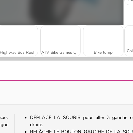
Highway Bus Rush
ATV Bike Games Quad Offroad
Bike Jump
GT Cars City Racing
Funny Mad Racing
acer
.
DÉPLACE LA SOURIS pour aller à gauche o
igne
droite.
RELÂCHE LE BOUTON GAUCHE DE LA SOU