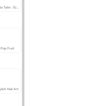
Tarte Tatin : École de cuisine de Sara
Pop Fruit
ylish Nail Art