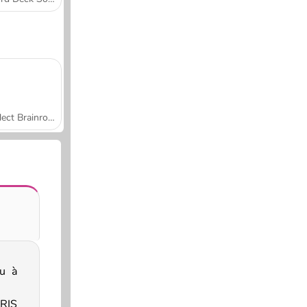
Collect Brainrot Arena
u à
RIS