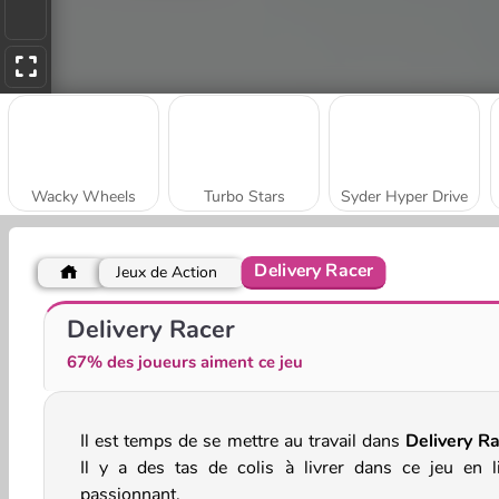
Wacky Wheels
Turbo Stars
Syder Hyper Drive
Delivery Racer
Jeux de Action
Car Stunt Races Mega Ramps
Police Endless Car
Delivery Racer
67% des joueurs aiment ce jeu
Il est temps de se mettre au travail dans
Delivery R
Il y a des tas de colis à livrer dans ce jeu en l
passionnant.