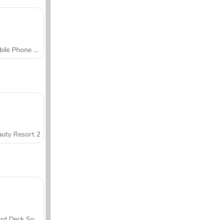
Mobile Phone Case Design & DIY
uty Resort 2
Word Deck Solitaire