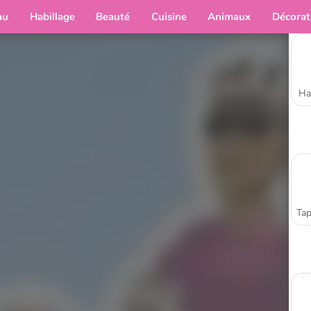
au
Habillage
Beauté
Cuisine
Animaux
Décorat
Ha