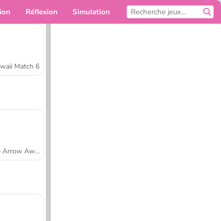
ion
Réflexion
Simulation
Pour toi
waii Match 6
Tap Arrow Away