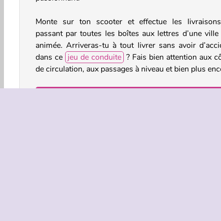
Monte sur ton scooter et effectue les livraison
passant par toutes les boîtes aux lettres d’une ville
animée. Arriveras-tu à tout livrer sans avoir d’acci
dans ce
jeu de conduite
? Fais bien attention aux c
de circulation, aux passages à niveau et bien plus enc
Comment jouer à Delivery Racer ?
Conduis dans la ville et dépose les commandes
habitants dans ce
jeu d’action
. Ton objectif
d’atteindre la ligne d’arrivée dans chaque niveau.
Commandes du jeu
CLIQUE GAUCHE pour conduire.