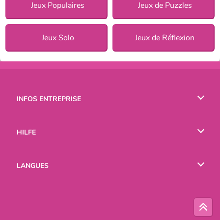
Jeux Populaires
Jeux de Puzzles
Jeux Solo
Jeux de Réflexion
INFOS ENTREPRISE
Conditions d’utilisation
HILFE
Politique De Protection De La Vie Privée
Hilfe
LANGUES
Cookies
English