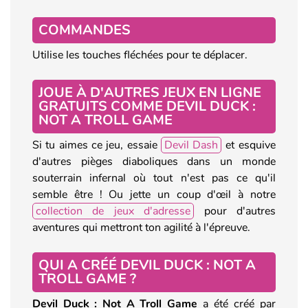
COMMANDES
Utilise les touches fléchées pour te déplacer.
JOUE À D'AUTRES JEUX EN LIGNE
GRATUITS COMME DEVIL DUCK :
NOT A TROLL GAME
Si tu aimes ce jeu, essaie
Devil Dash
et esquive
d'autres pièges diaboliques dans un monde
souterrain infernal où tout n'est pas ce qu'il
semble être ! Ou jette un coup d'œil à notre
collection de jeux d'adresse
pour d'autres
aventures qui mettront ton agilité à l'épreuve.
QUI A CRÉÉ DEVIL DUCK : NOT A
TROLL GAME ?
Devil Duck : Not A Troll Game
a été créé par