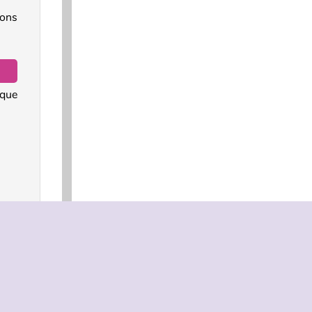
ons
 que
bien