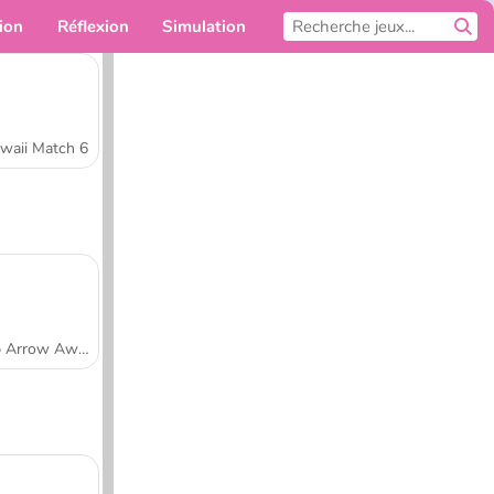
ion
Réflexion
Simulation
Pour toi
waii Match 6
Tap Arrow Away