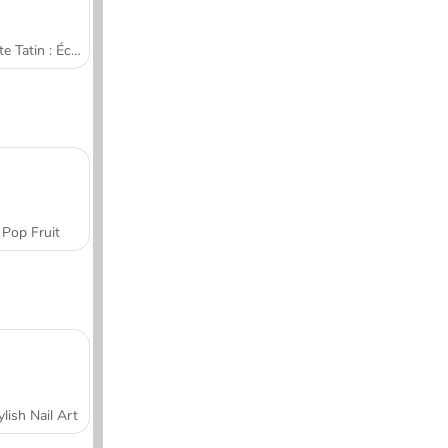
Tarte Tatin : École de cuisine de Sara
Pop Fruit
ylish Nail Art