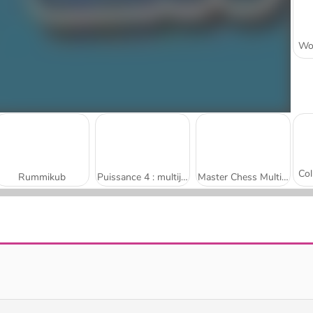
Rummikub
Puissance 4 : multijoueurs
Master Chess Multiplayer
Santa Snakes
Pet Party