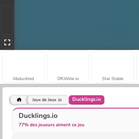
Abduckted
DRAWar.io
Star Stable
Ducklings.io
Jeux de Jeux .io
Word Cube Online
Masha and the Bear: Meadows
Ducklings.io
77% des joueurs aiment ce jeu