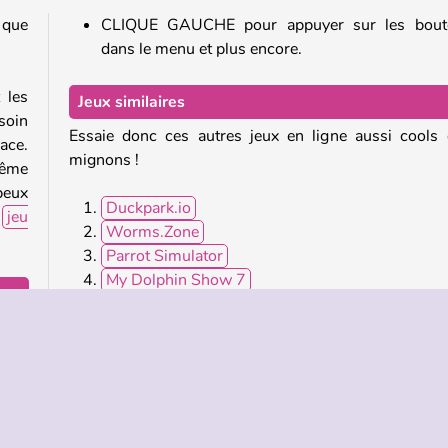
 que
CLIQUE GAUCHE pour appuyer sur les bout
dans le menu et plus encore.
 les
Jeux similaires
soin
Essaie donc ces autres jeux en ligne aussi cools
ace.
mignons !
même
peux
Duckpark.io
e
jeu
Worms.Zone
Parrot Simulator
My Dolphin Show 7
u de
Puis-je jouer à Ducklings.io sur mobile ?
cher
Oui ! Tu peux télécharger le jeu sur
Google Play
ou 
plus
Apple App Store
.
Qui a créé Ducklings.io ?