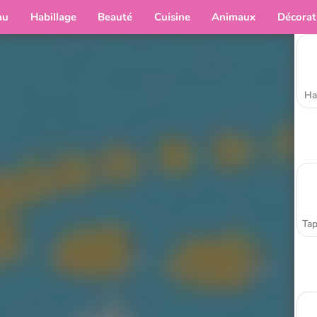
au
Habillage
Beauté
Cuisine
Animaux
Décorat
Ha