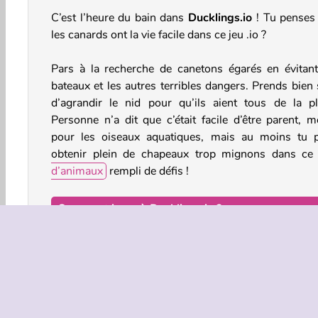
C’est l’heure du bain dans
Ducklings.io
! Tu penses
les canards ont la vie facile dans ce jeu .io ?
Pars à la recherche de canetons égarés en évitant
bateaux et les autres terribles dangers. Prends bien 
d’agrandir le nid pour qu’ils aient tous de la pl
Personne n’a dit que c’était facile d’être parent, 
pour les oiseaux aquatiques, mais au moins tu 
obtenir plein de chapeaux trop mignons dans c
d’animaux
rempli de défis !
Comment jouer à Ducklings.io ?
Joue contre tes amis ou d’autres joueurs dans ce
je
collecte
. Fais équipe avec une cane affairée à cher
des canetons perdus, s’occuper de son nid, et 
encore.