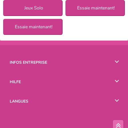
Jeux Solo
Essaie maintenant!
Essaie maintenant!
INFOS ENTREPRISE
Conditions d’utilisation
HILFE
Politique De Protection De La Vie Privée
Hilfe
LANGUES
Cookies
English