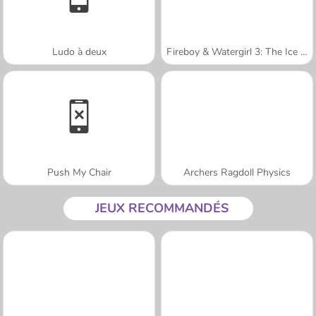
Ludo à deux
Fireboy & Watergirl 3: The Ice Temple
Push My Chair
Archers Ragdoll Physics
JEUX RECOMMANDÉS