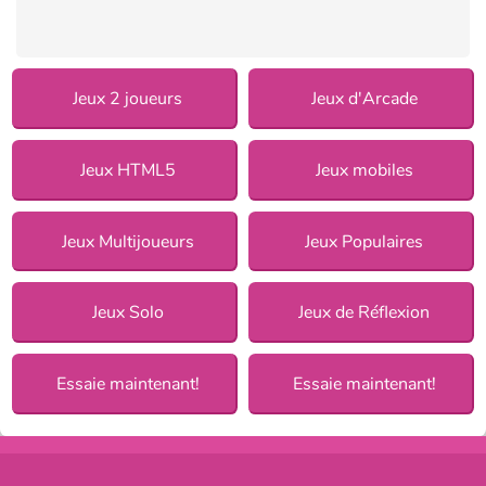
Jeux 2 joueurs
Jeux d'Arcade
Jeux HTML5
Jeux mobiles
Jeux Multijoueurs
Jeux Populaires
Jeux Solo
Jeux de Réflexion
Essaie maintenant!
Essaie maintenant!