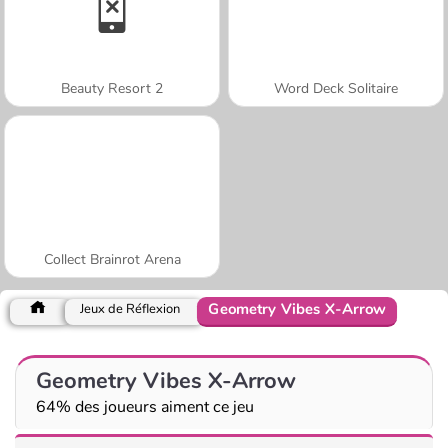
Beauty Resort 2
Word Deck Solitaire
Collect Brainrot Arena
Geometry Vibes X-Arrow
Jeux de Réflexion
Geometry Vibes X-Arrow
64% des joueurs aiment ce jeu