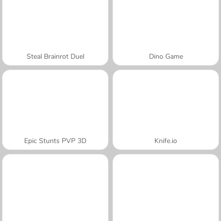
Steal Brainrot Duel
Dino Game
Epic Stunts PVP 3D
Knife.io