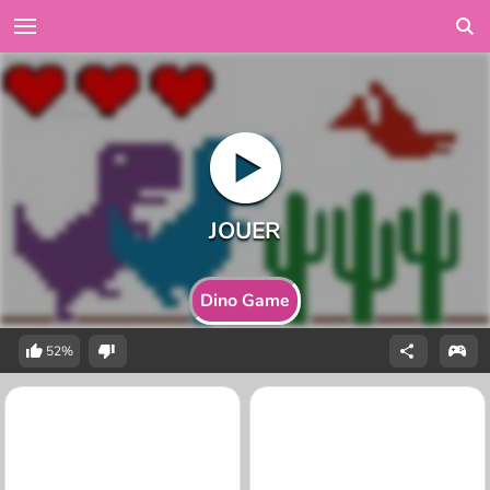
Dino Game
52%