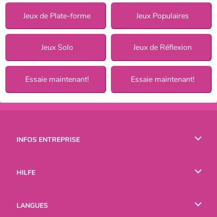
Jeux de Plate-forme
Jeux Populaires
Jeux Solo
Jeux de Réflexion
Essaie maintenant!
Essaie maintenant!
INFOS ENTREPRISE
Conditions d’utilisation
HILFE
Politique De Protection De La Vie Privée
Hilfe
LANGUES