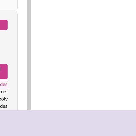
l
des
tres
poly
 des
 un