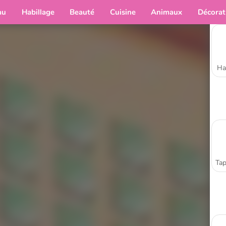
au
Habillage
Beauté
Cuisine
Animaux
Décorat
Ha