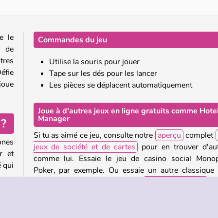
e le
Commandes du jeu
, de
tres
Utilise la souris pour jouer
éfie
Tape sur les dés pour les lancer
joue
Les pièces se déplacent automatiquement
Joue à d'autres jeux en ligne gratuits comme Hote
Manager
 ?
Si tu as aimé ce jeu, consulte notre
aperçu
complet
ones
jeux de société et de cartes
pour en trouver d'au
r et
comme lui. Essaie le jeu de casino social Mono
é qui
Poker, par exemple. Ou essaie un autre classique
jeux de société, comme l'un de
nos jeux de Ludo
ou
jeu de notre collection de jeux d'échecs.
e tu
erris
Qui a créé Hotel Manager ?