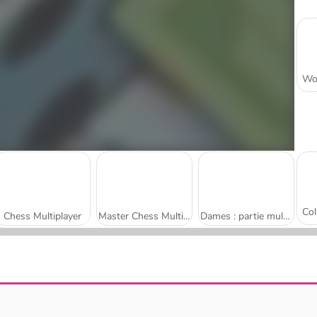
Chess Multiplayer
Master Chess Multiplayer
Dames : partie multijoueur
Scala 40
Four Colors Multiplayer