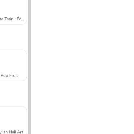
Tarte Tatin : École de cuisine de Sara
Pop Fruit
ylish Nail Art