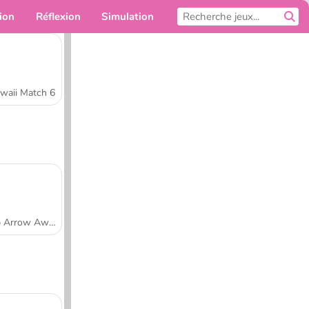
ion
Réflexion
Simulation
Pour toi
waii Match 6
Tap Arrow Away