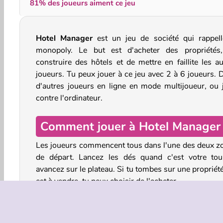
81% des joueurs aiment ce jeu
Hotel Manager
est un jeu de société qui rappell
monopoly. Le but est d'acheter des propriétés
construire des hôtels et de mettre en faillite les au
joueurs. Tu peux jouer à ce jeu avec 2 à 6 joueurs. D
d'autres joueurs en ligne en mode multijoueur, ou 
contre l'ordinateur.
Comment jouer à Hotel Manager
Les joueurs commencent tous dans l'une des deux z
de départ. Lancez les dés quand c'est votre tou
avancez sur le plateau. Si tu tombes sur une propriét
est à vendre, tu peux choisir de l'acheter.
Si quelqu'un d'autre atterrit sur une propriété qu
possèdes, il devra te payer les frais d'hôtel. Si tu att