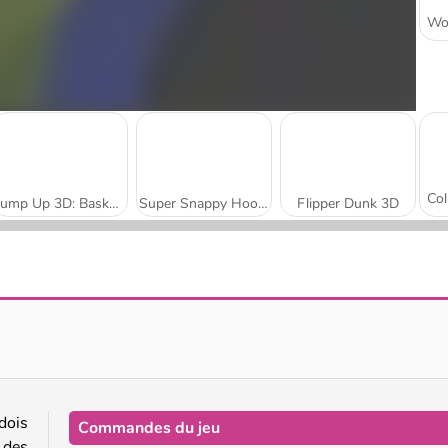
Jump Up 3D: Basketball Game
Super Snappy Hoops
Flipper Dunk 3D
Basketball Kings 2024
Basketball Challenge
dois
Commandes du jeu
 des