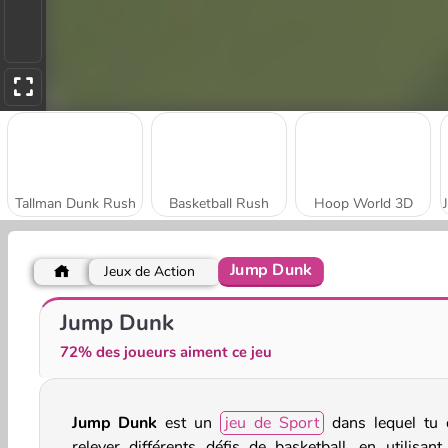
Tallman Dunk Rush
Basketball Rush
Hoop World 3D
Jump Dunk
Jeux de Action
Hoops Champs 3D
Basket Sport Stars
Jump Dunk
72% des joueurs aiment ce jeu
Jump Dunk
est un
jeu de Sport
dans lequel tu 
relever différents défis de basketball, en utilisant