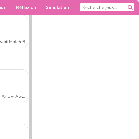
ion
Réflexion
Simulation
Pour toi
waii Match 6
Tap Arrow Away