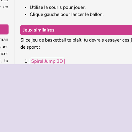
e en
Utilise la souris pour jouer.
Clique gauche pour lancer le ballon.
Jeux similaires
kman
Si ce jeu de basketball te plaît, tu devrais essayer ces 
quer
de sport :
ncer
, tu
Spiral Jump 3D
Basketball Stars 2019
Basketball.io
e tu
Football Legends 2021
eras
tion
Qui a créé Jump Dunk ?
 les
Jump Dunk
a été créé par 2Play.
nt et
t de