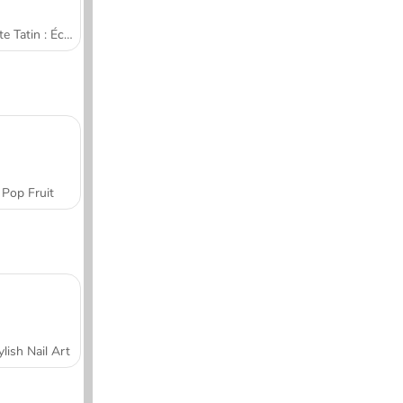
Tarte Tatin : École de cuisine de Sara
Pop Fruit
ylish Nail Art