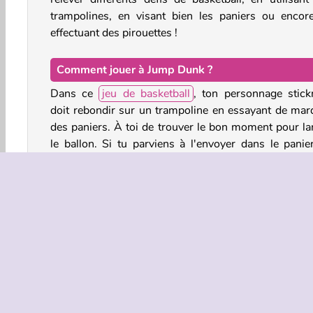
trampolines, en visant bien les paniers ou encor
effectuant des pirouettes !
Comment jouer à Jump Dunk ?
Dans ce
jeu de basketball
, ton personnage stic
doit rebondir sur un trampoline en essayant de mar
des paniers. À toi de trouver le bon moment pour la
le ballon. Si tu parviens à l'envoyer dans le panier
peux passer au prochain trampoline.
Les deux premiers niveaux sont là pour qu
comprennes comment le jeu fonctionne. Ensuite, tu s
face à d'autres joueurs. Lorsque la compéti
commence, tu devras envoyer les ballons dans
paniers tout en avançant le long de la piste en sauta
en effectuant de super figures. Tente égalemen
terminer les défis avant ton adversaire.