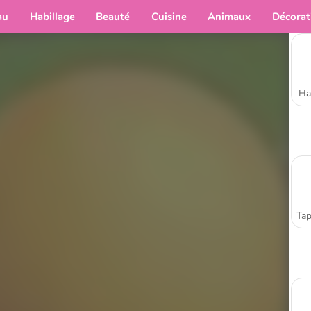
au
Habillage
Beauté
Cuisine
Animaux
Décorat
Ha