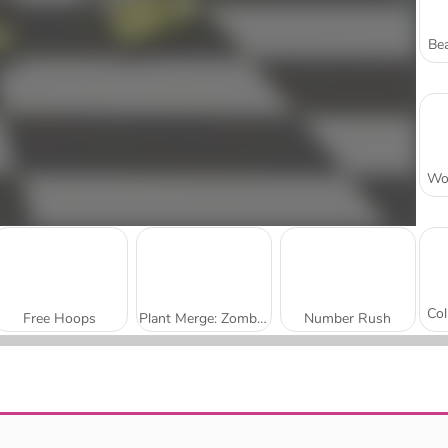
Bea
Free Hoops
Plant Merge: Zombie War
Number Rush
Train Master
Uncle Bullet 007