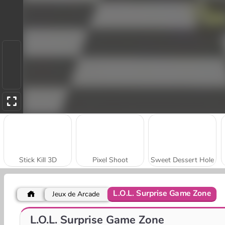
Stick Kill 3D
Pixel Shoot
Sweet Dessert Hole
L.O.L. Surprise Game Zone
Jeux de Arcade
Falling Blocks Puzzle
Elemental Monsters: Merge & Evolution
L.O.L. Surprise Game Zone