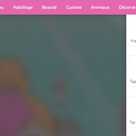
au
Habillage
Beauté
Cuisine
Animaux
Décorat
Ha