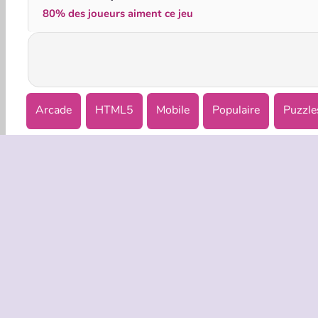
80% des joueurs aiment ce jeu
Arcade
HTML5
Mobile
Populaire
Puzzle
INFOS EN
Condition
Politique 
C