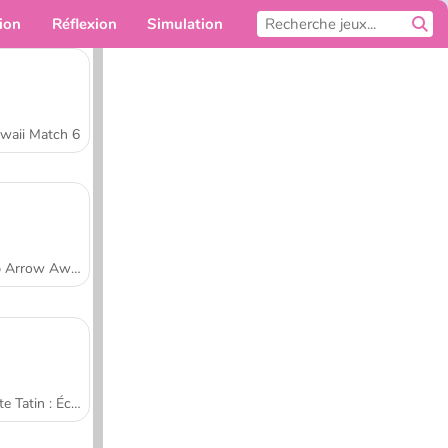
ion
Réflexion
Simulation
Pour toi
waii Match 6
Tap Arrow Away
Tarte Tatin : École de cuisine de Sara