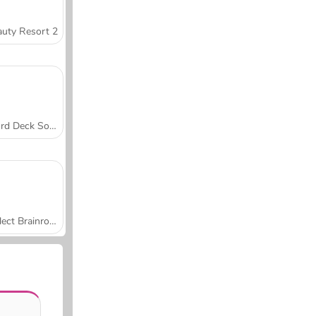
uty Resort 2
Word Deck Solitaire
Collect Brainrot Arena