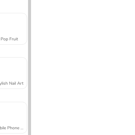
Pop Fruit
ylish Nail Art
Mobile Phone Case Design & DIY