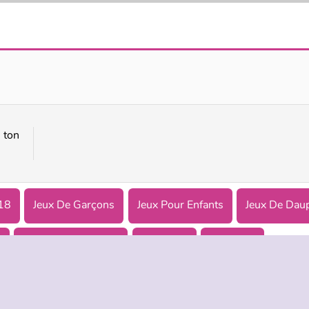
Animaux de compet'
Swimming Hero
 ton
018
Jeux De Garçons
Jeux Pour Enfants
Jeux De Dau
w
Jeux de Plate-forme
Populaire
Réflexion