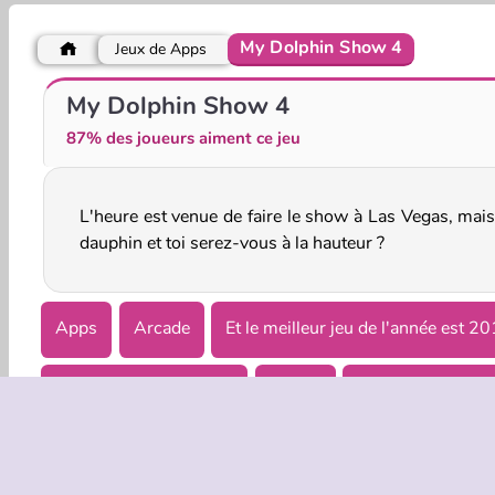
My Dolphin Show 4
Jeux de Apps
My Dolphin Show 9
My Dolphin Show: Christmas
My Dolphin Show 4
87% des joueurs aiment ce jeu
L'heure est venue de faire le show à Las Vegas, mais
dauphin et toi serez-vous à la hauteur ?
Apps
Arcade
Et le meilleur jeu de l'année est 2
Jeux de Fun pour Filles
Mobile
My Dolphin Sho
Jeux De Natation