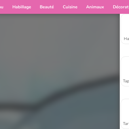
au
Habillage
Beauté
Cuisine
Animaux
Décorat
Ha