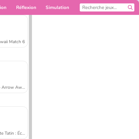
ion
Réflexion
Simulation
Pour toi
waii Match 6
Tap Arrow Away
Tarte Tatin : École de cuisine de Sara