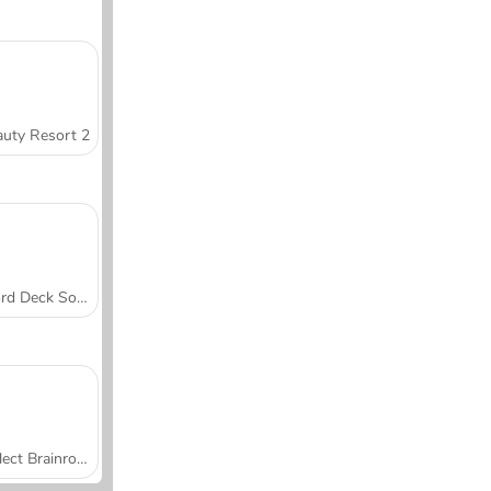
uty Resort 2
Word Deck Solitaire
Collect Brainrot Arena