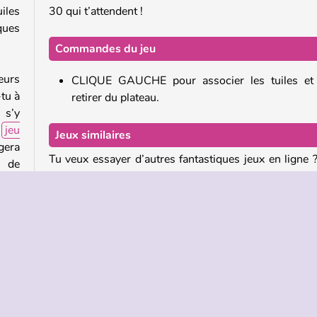
iles
30 qui t’attendent !
ques
Commandes du jeu
eurs
CLIQUE GAUCHE pour associer les tuiles et 
-tu à
retirer du plateau.
 s’y
e
jeu
Jeux similaires
gera
Tu veux essayer d’autres fantastiques jeux en ligne 
r de
voici quelques-uns !
 les
10x10 Winter Gems
Emoji Mahjong
Tropical Merge
dans
Fishing Online
ie de
elées
Qui a créé Olympian Mahjong ?
iveau