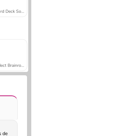
Word Deck Solitaire
Collect Brainrot Arena
s de