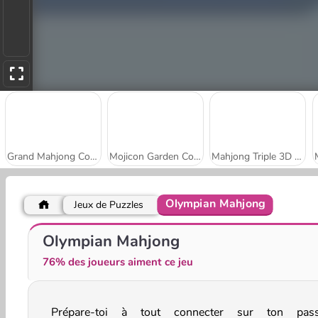
Grand Mahjong Connect
Mojicon Garden Connect
Mahjong Triple 3D Tile Match
Olympian Mahjong
Jeux de Puzzles
Mahjong Tile Club
Holiday Mahjong Dimensions
Olympian Mahjong
76% des joueurs aiment ce jeu
Prépare-toi à tout connecter sur ton pas