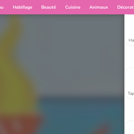
au
Habillage
Beauté
Cuisine
Animaux
Décorat
Ha