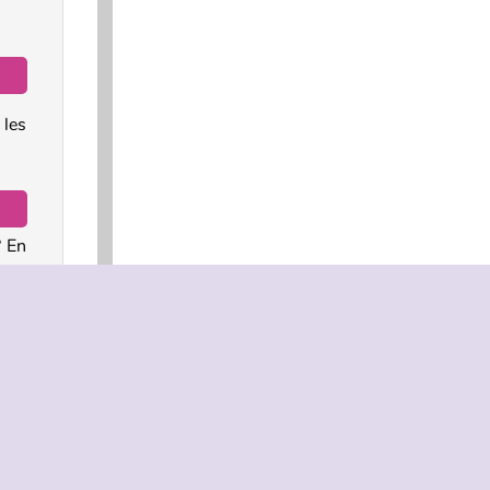
les
? En