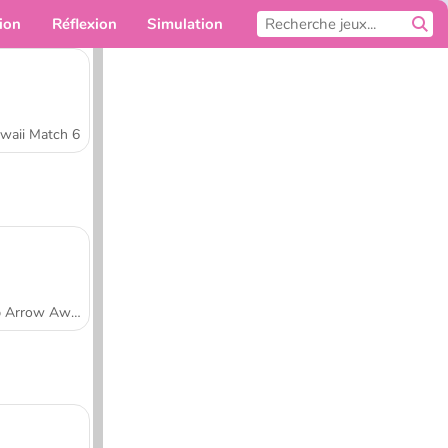
ion
Réflexion
Simulation
Pour toi
waii Match 6
Tap Arrow Away