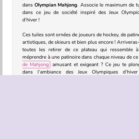
dans
Olympian Mahjong
. Associe le maximum de tu
dans ce jeu de société inspiré des Jeux Olympi
d’hiver !
Ces tuiles sont ornées de joueurs de hockey, de patin
artistiques, de skieurs et bien plus encore ! Arriveras
toutes les retirer de ce plateau qui ressemble à
méprendre à une patinoire dans chaque niveau de c
de Mahjong
amusant et exigeant ? Ce jeu te plon
dans l’ambiance des Jeux Olympiques d’hive
Pékin 2022, mais tu devras faire attention à éviter
tuiles gelées jusqu’à ce qu’elles fondent !
Comment jouer à Olympian Mahjong ?
Olympian Mahjong est un
jeu de réflexion
en ligne 
lequel tu dois associer les tuiles identiques à l’effig
différents athlètes et logos. Évite les tuiles bleues g
tant qu’elles n’ont pas fondu. Tu pourras passer au n