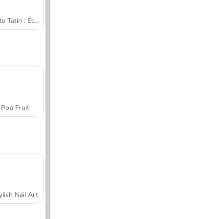
Tarte Tatin : École de cuisine de Sara
Pop Fruit
ylish Nail Art