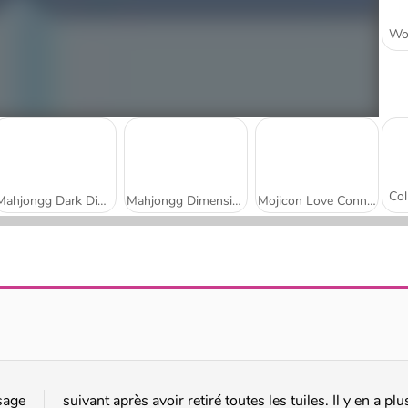
Mahjongg Dark Dimensions: 210 Seconds
Mahjongg Dimensions: 470 Seconds
Mojicon Love Connect
Winter Wonderland Mahjong
Daily Solitaire Mahjong Classic
sage
suivant après avoir retiré toutes les tuiles. Il y en a plu