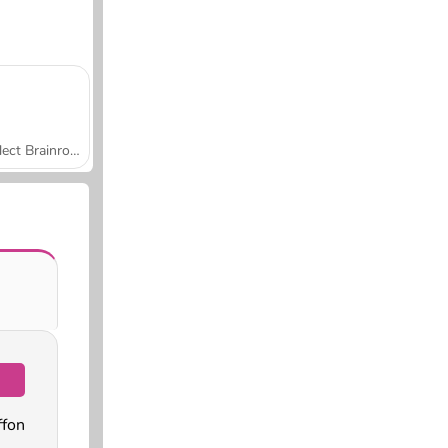
Collect Brainrot Arena
ffon