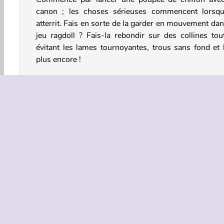
canon ; les choses sérieuses commencent lorsqu’
atterrit. Fais en sorte de la garder en mouvement dan
jeu ragdoll ? Fais-la rebondir sur des collines tou
évitant les lames tournoyantes, trous sans fond et 
plus encore !
Comment jouer à Ragdoll Fall ?
Ragdoll Fall est un
jeu de clics
intense. Tente d’am
la poupée aussi loin que possible en la faisant rebo
sur un terrain extrêmement dangereux. À toi de déc
du moment où elle tombe : fais en sorte de viser
collines et d’éviter les pièges.
HTML5
Mobile
Jeux de Plate-forme
Populair