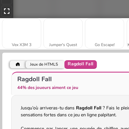
Vex X3M 3
Jumper's Quest
Go Escape!
Ragdoll Fall
Jeux de HTML5
NinjaRoof
Obby Rainbow Tower
Ragdoll Fall
44% des joueurs aiment ce jeu
Jusqu’où arriveras-tu dans
Ragdoll Fall
? Fais le ple
sensations fortes dans ce jeu en ligne palpitant.
Commence par lancer une poupée de chiffon ave