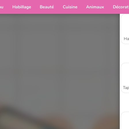
au
Habillage
Beauté
Cuisine
Animaux
Décorat
Ha