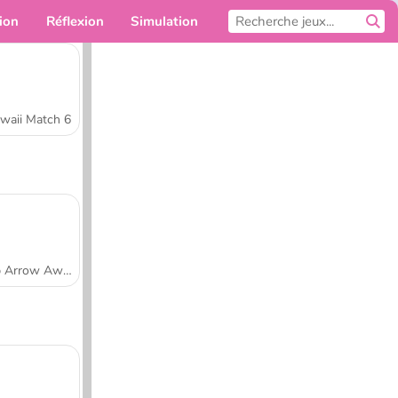
ion
Réflexion
Simulation
Pour toi
waii Match 6
Tap Arrow Away