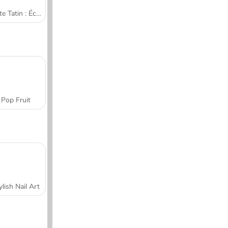
Tarte Tatin : École de cuisine de Sara
Pop Fruit
ylish Nail Art