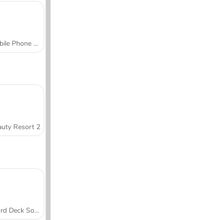
Mobile Phone Case Design & DIY
uty Resort 2
Word Deck Solitaire