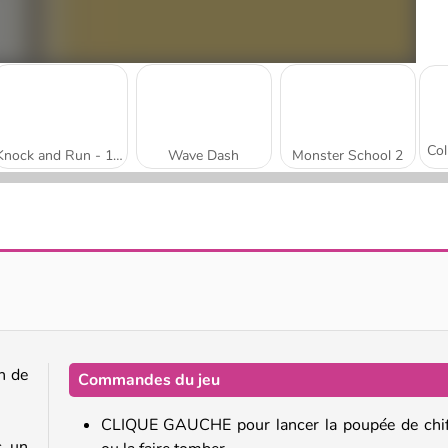
Knock and Run - 100 Doors Escape
Wave Dash
Monster School 2
Dino Game
Fire Ball and Water Ball: Parkour Love Balls
in de
Commandes du jeu
CLIQUE GAUCHE pour lancer la poupée de chi
c un