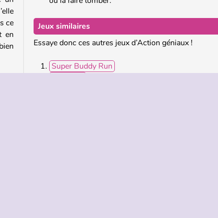
ou la faire tomber.
elle
s ce
Jeux similaires
t en
Essaye donc ces autres jeux d’Action géniaux !
bien
Super Buddy Run
Lick 'Em All
Hanger
ener
Falling Down Stairs
ndir
ider
Qui a créé Ragdoll Fall ?
 les
Ragdoll Fall a été créé par QkyGames.
e
Réflexion