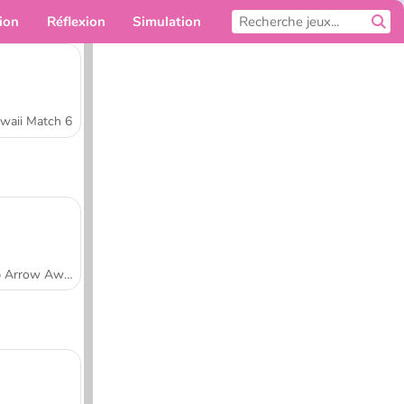
ion
Réflexion
Simulation
Pour toi
waii Match 6
Tap Arrow Away