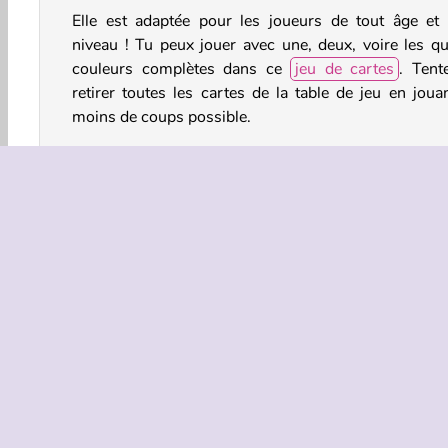
Elle est adaptée pour les joueurs de tout âge et 
niveau ! Tu peux jouer avec une, deux, voire les qu
couleurs complètes dans ce
jeu de cartes
. Tent
retirer toutes les cartes de la table de jeu en jouan
moins de coups possible.
Comment jouer à Spider Solitaire ?
Dans Spider Solitaire, l'objectif est de retirer toute
cartes en les empilant par ordre décroissant, du roi à 
Mais fais attention ! À chaque coup que tu joues
perdras un point dans ce
jeu de solitaire
.
Jeux de Société
Solitaire
HTML5
Mobile