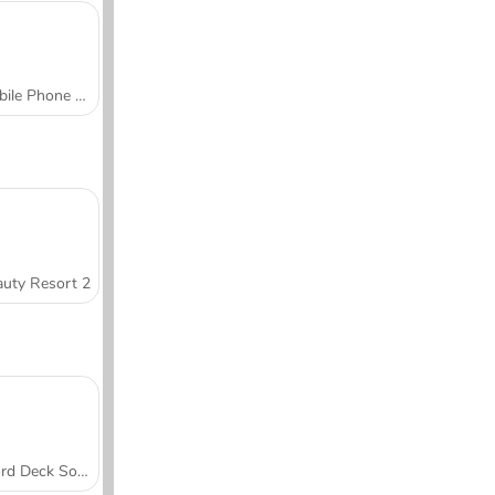
Mobile Phone Case Design & DIY
uty Resort 2
Word Deck Solitaire