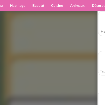
au
Habillage
Beauté
Cuisine
Animaux
Décorat
Ha