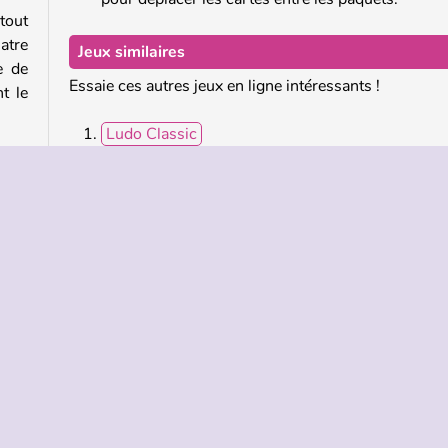
tout
atre
Jeux similaires
e de
Essaie ces autres jeux en ligne intéressants !
t le
Ludo Classic
Kris Mahjong: Classic
Microsoft: Solitaire Collection
s les
Classic Pinball
l'as.
, tu
Qui a créé Spider Solitaire ?
Spider Solitaire a été créé par Famobi.
Populaire
Solo