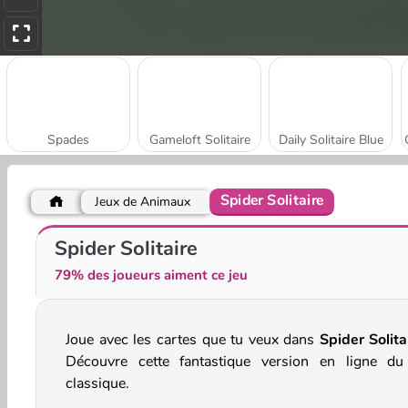
Spades
Gameloft Solitaire
Daily Solitaire Blue
Spider Solitaire
Jeux de Animaux
Mr. Bean: Solitaire Adventure
Solitaire Story TriPeaks 3
Spider Solitaire
79% des joueurs aiment ce jeu
Joue avec les cartes que tu veux dans
Spider Solita
Découvre cette fantastique version en ligne du
classique.