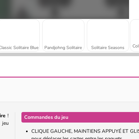
Classic Solitaire Blue
Pandjohng Solitaire
Solitaire Seasons
Solitaire Klondike
Onet Connect Classic
ire
!
Commandes du jeu
 jeu
CLIQUE GAUCHE, MAINTIENS APPUYÉ ET GLI
pour déplacer les cartes entre les paquets.