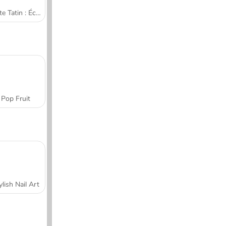
Tarte Tatin : École de cuisine de Sara
Pop Fruit
ylish Nail Art