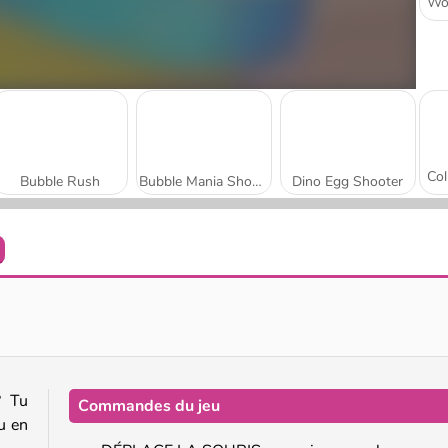
Bubble Rush
Bubble Mania Shooter
Dino Egg Shooter
Endless Bubbles
Bubble Shooter Candy
 Tu
Commandes du jeu
u en