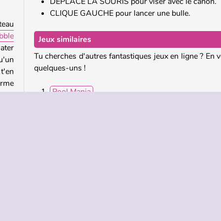
DÉPLACE LA SOURIS pour viser avec le canon.
CLIQUE GAUCHE pour lancer une bulle.
teau
bble
Jeux similaires
ater
Tu cherches d'autres fantastiques jeux en ligne ? En v
u'un
quelques-uns !
t'en
orme
Pool Mania
Bubble Shooter Pro
Zumba Mania
Skydom
 des
 les
Qui a créé Super Bubble Shooter ?
ulle
Super Bubble Shooter a été créé par MarketJS.
miner
s ?