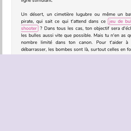
ligne stimulant.
Un désert, un cimetière lugubre ou même un ba
pirate, qui sait ce qui t'attend dans ce
jeu de bu
shooter
? Dans tous les cas, ton objectif sera d'écl
les bulles aussi vite que possible. Mais tu n'en as q
nombre limité dans ton canon. Pour t'aider à 
débarrasser, les bombes sont là, surtout celles en f
de rocher !
Comment jouer à Super Bubble Shooter ?
Super Bubble Shooter est un
jeu de réflexion
. Crée
groupes de trois ou plus de bulles identiques pour
retirer du plateau. Tu peux également échanger une b
avec une autre avant de la lancer. Arriveras-tu à éli
toutes les bulles avant de tomber à court de munition