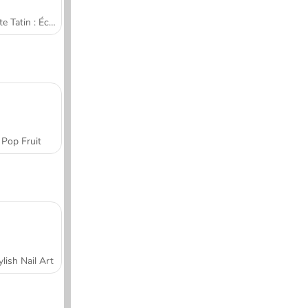
Tarte Tatin : École de cuisine de Sara
Pop Fruit
ylish Nail Art