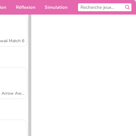
ion
Réflexion
Simulation
Pour toi
waii Match 6
Tap Arrow Away