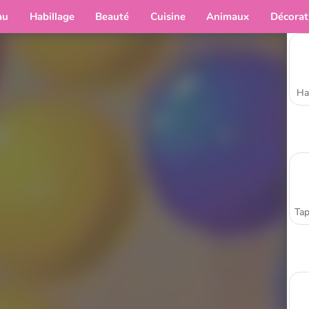
au
Habillage
Beauté
Cuisine
Animaux
Décorat
Ha