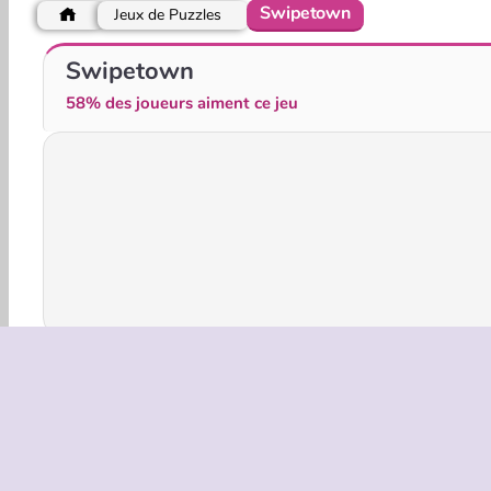
Swipetown
Jeux de Puzzles
Stick Kill 3D
Park Me: Draw Path
Swipetown
58% des joueurs aiment ce jeu
HTML5
Mobile
Populaire
Puzzles
Solo
INFOS EN