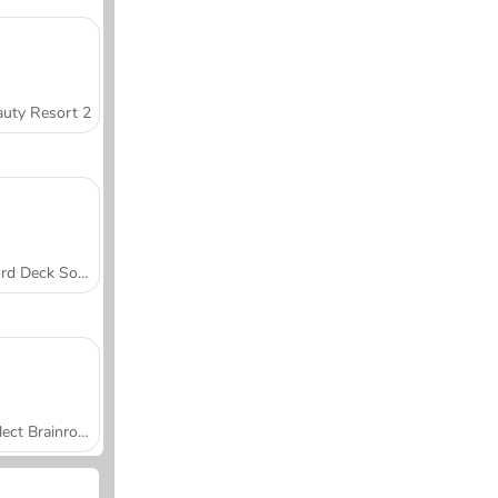
uty Resort 2
Word Deck Solitaire
Collect Brainrot Arena