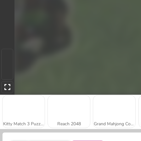
Kitty Match 3 Puzzle Game
Reach 2048
Grand Mahjong Connect