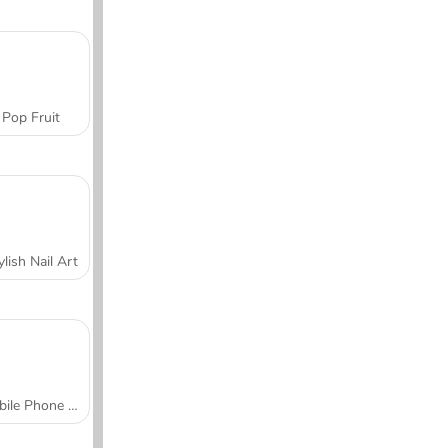
Pop Fruit
ylish Nail Art
Mobile Phone Case Design & DIY