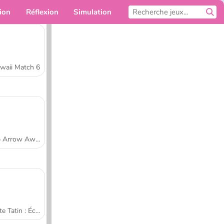
ion
Réflexion
Simulation
Pour toi
waii Match 6
Tap Arrow Away
Tarte Tatin : École de cuisine de Sara