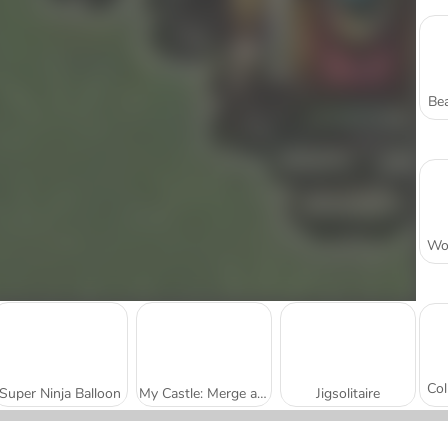
Bea
Super Ninja Balloon
My Castle: Merge and Story
Jigsolitaire