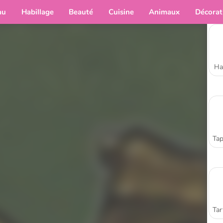
au
Habillage
Beauté
Cuisine
Animaux
Décorat
Ha