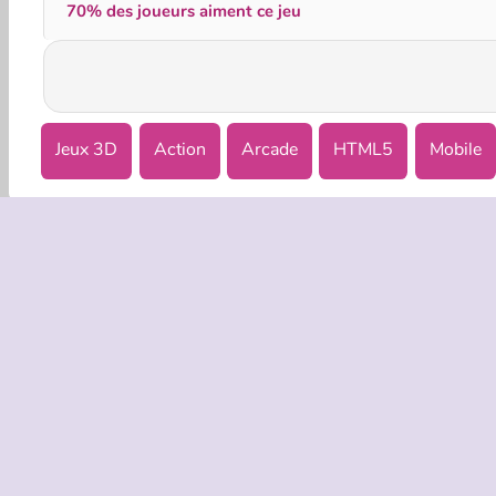
70% des joueurs aiment ce jeu
Jeux 3D
Action
Arcade
HTML5
Mobile
INFOS EN
Condition
Politique 
C