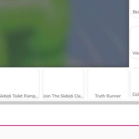
Bea
Skibidi Toilet Rampage
Join The Skibidi Clash 3D
Truth Runner
Muscle Race 3D
Freaky Monster Rush