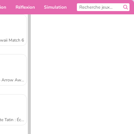
ion
Réflexion
Simulation
Pour toi
waii Match 6
Tap Arrow Away
Tarte Tatin : École de cuisine de Sara