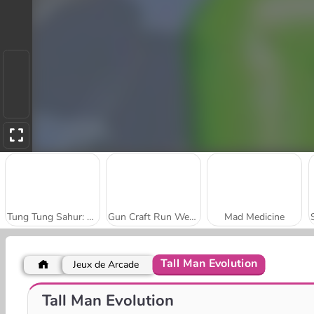
Tung Tung Sahur: Obby Challenge
Gun Craft Run Weapon Fire
Mad Medicine
Tall Man Evolution
Jeux de Arcade
Hover Skirt
Slap & Run
Tall Man Evolution