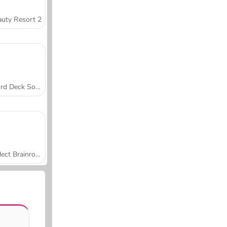
uty Resort 2
Word Deck Solitaire
Collect Brainrot Arena