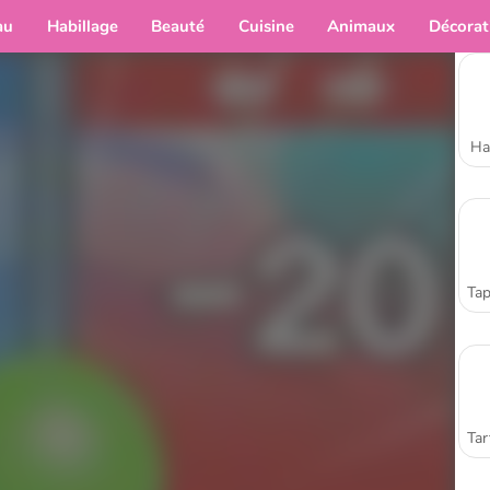
au
Habillage
Beauté
Cuisine
Animaux
Décorat
Ha