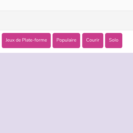
Jeux de Plate-forme
Populaire
Courir
Solo
TREPRISE
HILFE
LANGUES
s d’utilisation
Hilfe
English
De Protection De La Vie Privée
Русский
ookies
Deutsch
Español