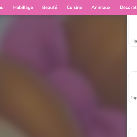
au
Habillage
Beauté
Cuisine
Animaux
Décorat
Ha