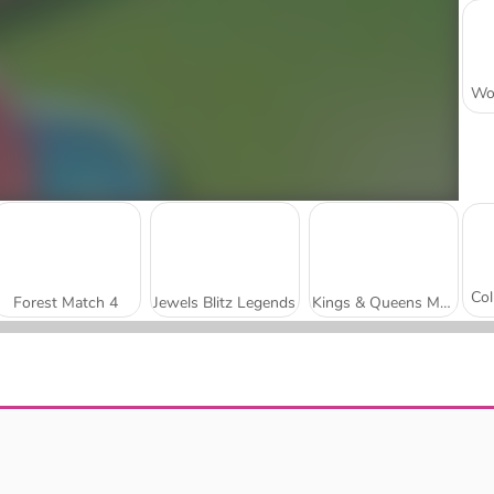
Forest Match 4
Jewels Blitz Legends
Kings & Queens Match 3
Athena Match 2
Travel Story Match