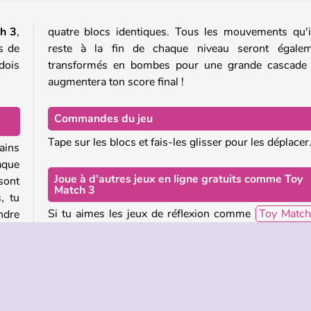
h 3
,
quatre blocs identiques. Tous les mouvements qu'i
s de
reste à la fin de chaque niveau seront égalem
dois
transformés en bombes pour une grande cascade 
augmentera ton score final !
Commandes du jeu
Tape sur les blocs et fais-les glisser pour les déplacer
ains
aque
Joue à d'autres jeux en ligne gratuits comme Toy
sont
Match 3
, tu
Si tu aimes les jeux de réflexion comme
Toy Match
ndre
jette un coup d'œil à notre
collection Softgames
p
jouer à d'autres jeux de ce studio.
 des
même
Qui a créé Toy Match 3 ?
deux
Toy Match 3
a été créé par Softgames.