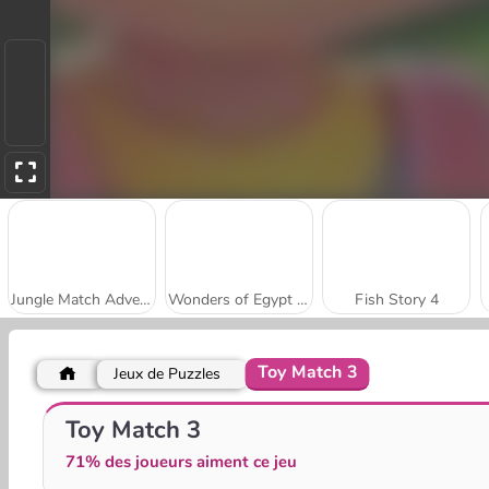
Jungle Match Adventures
Wonders of Egypt Match 2
Fish Story 4
Toy Match 3
Jeux de Puzzles
Wild West Match 3
Royal Garden Match 2
Toy Match 3
71% des joueurs aiment ce jeu