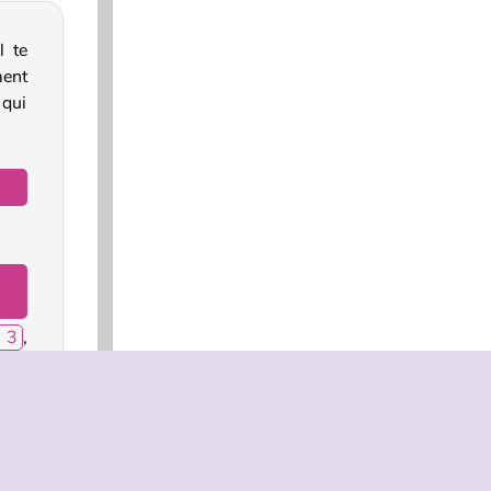
l te
ent
qui
.
 3
,
our