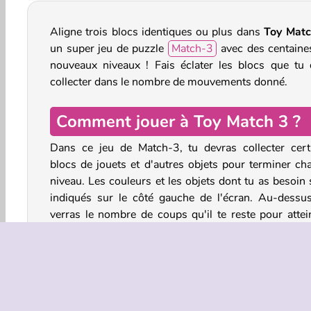
Aligne trois blocs identiques ou plus dans
Toy Matc
un super jeu de puzzle
Match-3
avec des centaine
nouveaux niveaux ! Fais éclater les blocs que tu 
collecter dans le nombre de mouvements donné.
Comment jouer à Toy Match 3 ?
Dans ce jeu de Match-3, tu devras collecter cert
blocs de jouets et d'autres objets pour terminer ch
niveau. Les couleurs et les objets dont tu as besoin 
indiqués sur le côté gauche de l'écran. Au-dessus
verras le nombre de coups qu'il te reste pour attei
cet objectif.
Rassemble les blocs jouets du tableau en faisant
rangées et des colonnes de trois ou plus de la 
sorte. Tu peux y parvenir en faisant en sorte que 