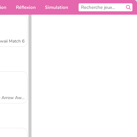
ion
Réflexion
Simulation
Pour toi
waii Match 6
Tap Arrow Away