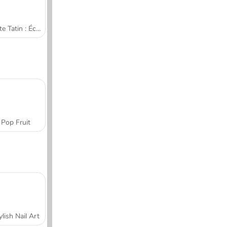
Tarte Tatin : École de cuisine de Sara
Pop Fruit
ylish Nail Art