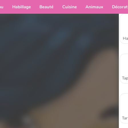
au
Habillage
Beauté
Cuisine
Animaux
Décorat
Ha