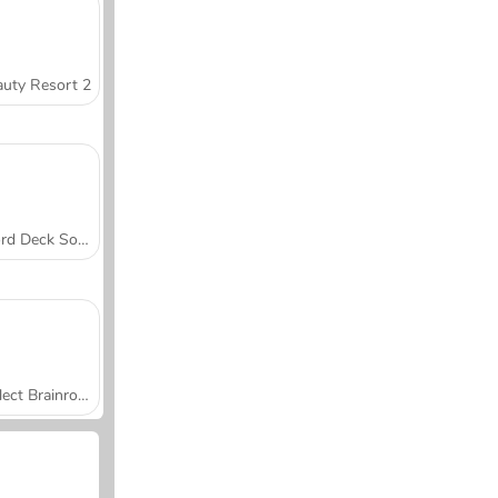
uty Resort 2
Word Deck Solitaire
Collect Brainrot Arena