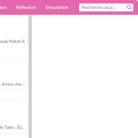
ion
Réflexion
Simulation
Pour toi
waii Match 6
Tap Arrow Away
Tarte Tatin : École de cuisine de Sara