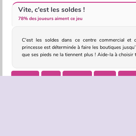
Shopping de princesse à Paris
Princesses au bal masqué
Vite, c'est les soldes !
78% des joueurs aiment ce jeu
C'est les soldes dans ce centre commercial et c
superbes tenues dans ce jeu rigolo et branché d'habil
princesse est déterminée à faire les boutiques jusqu’
que ses pieds ne la tiennent plus ! Aide-la à choisir 
Habillage
Filles
Relooking
Mobile
Prince
INFOS EN
Condition
Politique 