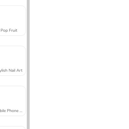
Pop Fruit
ylish Nail Art
Mobile Phone Case Design & DIY