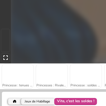
Princesse : tenues urbaines d'été
Princesses : Rivales de Shopping
Princesse : soldes de printemps
Vite, c'est les soldes !
Jeux de Habillage