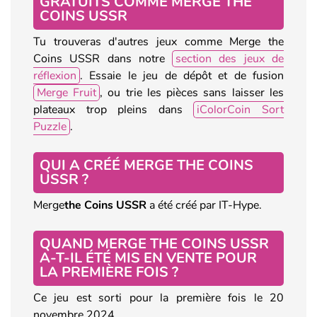
GRATUITS COMME MERGE THE
COINS USSR
Tu trouveras d'autres jeux comme Merge the
Coins USSR dans notre
section des jeux de
réflexion
. Essaie le jeu de dépôt et de fusion
Merge Fruit
, ou trie les pièces sans laisser les
plateaux trop pleins dans
iColorCoin Sort
Puzzle
.
QUI A CRÉÉ MERGE THE COINS
USSR ?
Merge
the Coins USSR
a été créé par IT-Hype.
QUAND MERGE THE COINS USSR
A-T-IL ÉTÉ MIS EN VENTE POUR
LA PREMIÈRE FOIS ?
Ce jeu est sorti pour la première fois le 20
novembre 2024.