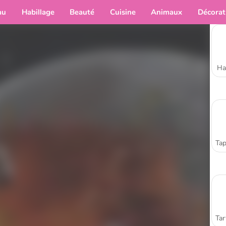
au
Habillage
Beauté
Cuisine
Animaux
Décorat
Ha