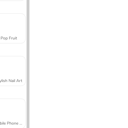
Pop Fruit
ylish Nail Art
Mobile Phone Case Design & DIY