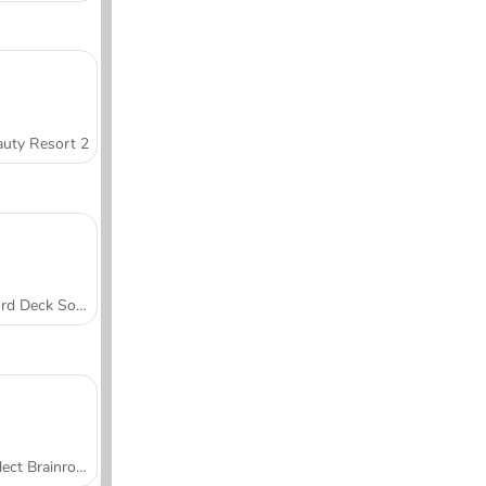
uty Resort 2
Word Deck Solitaire
Collect Brainrot Arena