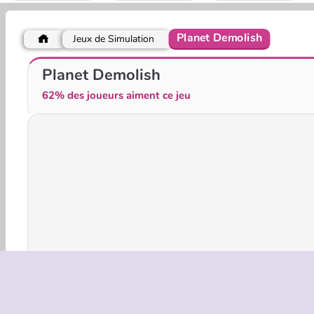
Planet Demolish
Jeux de Simulation
The Final Earth 2
Imposter Among Us: Escape From Prison
Planet Demolish
62% des joueurs aiment ce jeu
Jeux 3D
HTML5
Mobile
Populaire
Simul