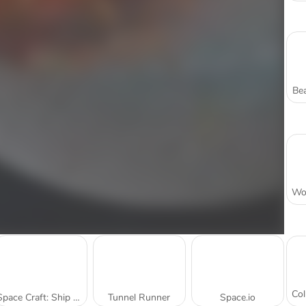
Bea
Space Craft: Ship War
Tunnel Runner
Space.io