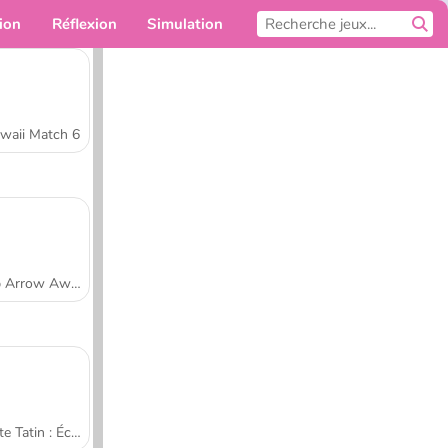
ion
Réflexion
Simulation
Pour toi
waii Match 6
Tap Arrow Away
Tarte Tatin : École de cuisine de Sara