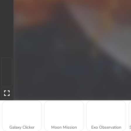
Galaxy Clicker
Moon Mission
Exo Observation