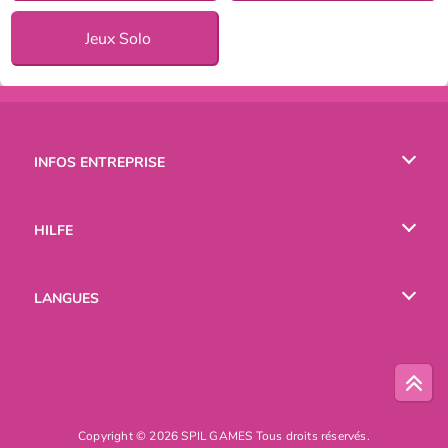
Jeux Solo
INFOS ENTREPRISE
Conditions d’utilisation
HILFE
Politique De Protection De La Vie Privée
Hilfe
LANGUES
Cookies
English
Русский
Copyright © 2026 SPIL GAMES Tous droits réservés.