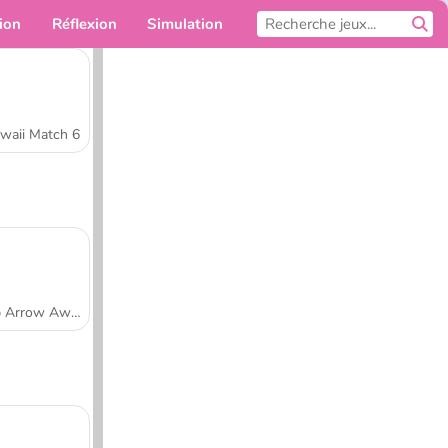
ion
Réflexion
Simulation
Pour toi
waii Match 6
Tap Arrow Away