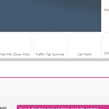
Park Me: Draw Path
Traffic Tap Survival
Car Paint
Sort Parking
Parking Rush
avec