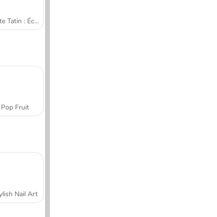
Tarte Tatin : École de cuisine de Sara
Pop Fruit
ylish Nail Art