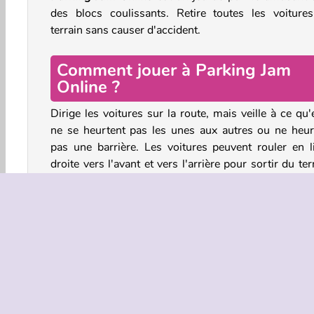
des blocs coulissants. Retire toutes les voiture
terrain sans causer d'accident.
Comment jouer à Parking Jam
Online ?
Dirige les voitures sur la route, mais veille à ce qu'
ne se heurtent pas les unes aux autres ou ne heur
pas une barrière. Les voitures peuvent rouler en l
droite vers l'avant et vers l'arrière pour sortir du ter
Trouve les voitures qui peuvent être enlevées, et dé
un chemin pour que les autres voitures puis
rejoindre la route.
Une fois que les voitures sont sur la route, elles sui
le chemin autour du terrain et sortiront par la barri
Cela signifie que les voitures qui sortent du ter
peuvent également s'écraser sur les voitures qui rou