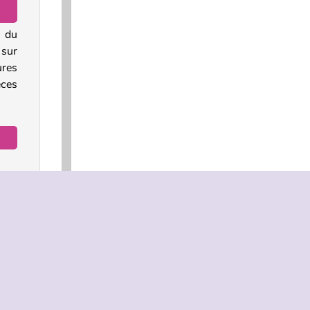
s du
 sur
ures
èces