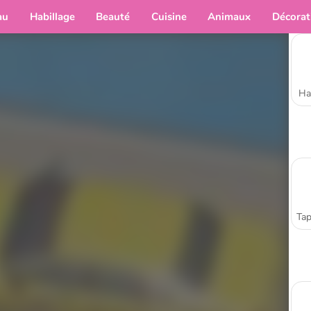
au
Habillage
Beauté
Cuisine
Animaux
Décorat
Ha