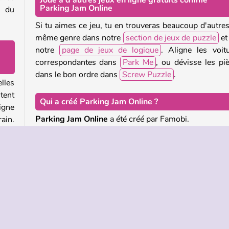
Joue à d'autres jeux en ligne gratuits comme
Parking Jam Online
s du
Si tu aimes ce jeu, tu en trouveras beaucoup d'autre
même genre dans notre
section de jeux de puzzle
et
notre
page de jeux de logique
. Aligne les voit
correspondantes dans
Park Me
, ou dévisse les pi
dans le bon ordre dans
Screw Puzzle
.
elles
tent
Qui a créé Parking Jam Online ?
igne
Parking Jam Online
a été créé par Famobi.
rain.
gage
sent
Quand Parking Jam Online est-il sorti ?
Cette édition du jeu est sortie le 21 janvier 2025.
vront
ère.
rain
lent