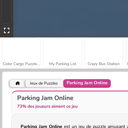
Color Cargo Puzzle Rush
My Parking Lot
Crazy Bus Station
Parking Jam Online
Jeux de Puzzles
Traffic Tap Puzzle
Garage Master - Nuts and Bolts
Parking Jam Online
73% des joueurs aiment ce jeu
Parking Jam Online
est un jeu de puzzle amusant 