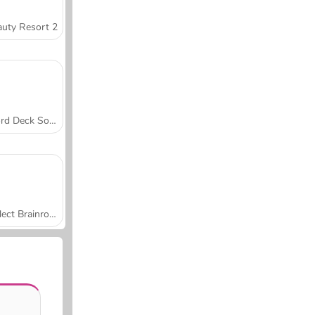
uty Resort 2
Word Deck Solitaire
Collect Brainrot Arena