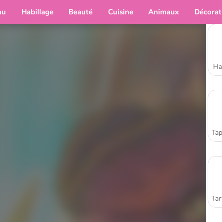
au
Habillage
Beauté
Cuisine
Animaux
Décorat
Ha