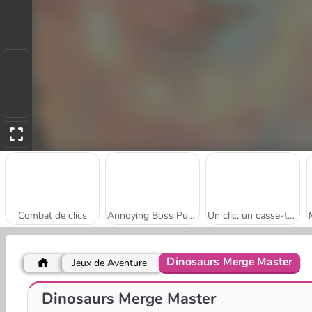
Combat de clics
Annoying Boss Punch Game
Un clic, un casse-tête
Dinosaurs Merge Master
Jeux de Aventure
Leçon de piano
Duel Hit
Dinosaurs Merge Master