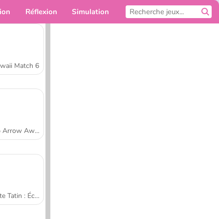
ion
Réflexion
Simulation
Pour toi
waii Match 6
Tap Arrow Away
Tarte Tatin : École de cuisine de Sara