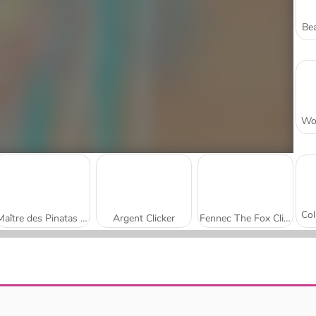
Bea
Maître des Pinatas en Ligne
Argent Clicker
Fennec The Fox Click Adventure
Piano Tiles Reflex
Poop Clicker 3