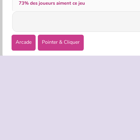
73% des joueurs aiment ce jeu
Arcade
Pointer & Cliquer
INFOS EN
Condition
Politique 
C