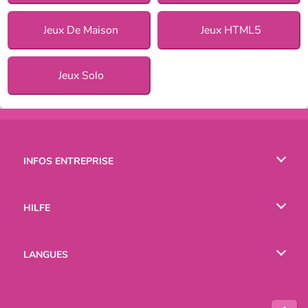
Jeux De Maison
Jeux HTML5
Jeux Solo
INFOS ENTREPRISE
Conditions d’utilisation
HILFE
Politique De Protection De La Vie Privée
Hilfe
LANGUES
Cookies
English