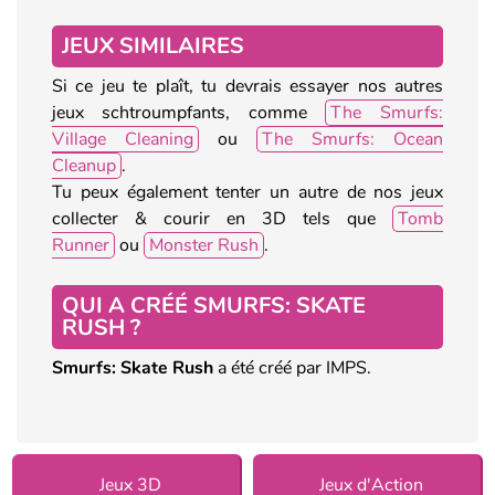
JEUX SIMILAIRES
Si ce jeu te plaît, tu devrais essayer nos autres
jeux schtroumpfants, comme
The Smurfs:
Village Cleaning
ou
The Smurfs: Ocean
Cleanup
.
Tu peux également tenter un autre de nos jeux
collecter & courir en 3D tels que
Tomb
Runner
ou
Monster Rush
.
QUI A CRÉÉ SMURFS: SKATE
RUSH ?
Smurfs: Skate Rush
a été créé par IMPS.
Jeux 3D
Jeux d'Action