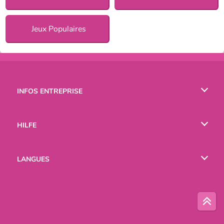
Jeux Populaires
INFOS ENTREPRISE
Conditions d’utilisation
HILFE
Politique De Protection De La Vie Privée
Hilfe
LANGUES
Cookies
English
Русский